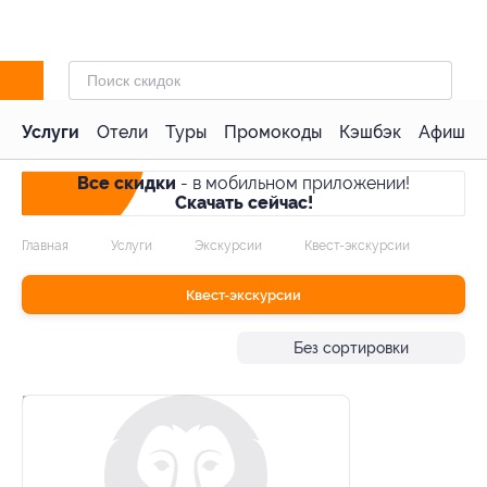
Услуги
Отели
Туры
Промокоды
Кэшбэк
Афиша 
Все скидки
- в мобильном приложении!
Скачать сейчас!
Главная
Услуги
Экскурсии
Квест-экскурсии
Квест-экскурсии
Без сортировки