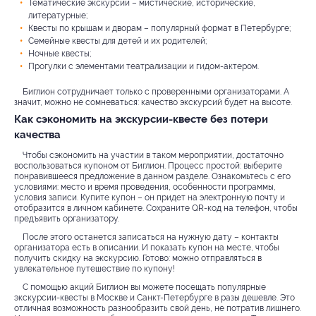
Тематические экскурсии – мистические, исторические,
литературные;
Квесты по крышам и дворам – популярный формат в Петербурге;
Семейные квесты для детей и их родителей;
Ночные квесты;
Прогулки с элементами театрализации и гидом-актером.
Биглион сотрудничает только с проверенными организаторами. А
значит, можно не сомневаться: качество экскурсий будет на высоте.
Как сэкономить на экскурсии-квесте без потери
качества
Чтобы сэкономить на участии в таком мероприятии, достаточно
воспользоваться купоном от Биглион. Процесс простой: выберите
понравившееся предложение в данном разделе. Ознакомьтесь с его
условиями: место и время проведения, особенности программы,
условия записи. Купите купон – он придет на электронную почту и
отобразится в личном кабинете. Сохраните QR-код на телефон, чтобы
предъявить организатору.
После этого останется записаться на нужную дату – контакты
организатора есть в описании. И показать купон на месте, чтобы
получить скидку на экскурсию. Готово: можно отправляться в
увлекательное путешествие по купону!
С помощью акций Биглион вы можете посещать популярные
экскурсии-квесты в Москве и Санкт-Петербурге в разы дешевле. Это
отличная возможность разнообразить свой день, не потратив лишнего.