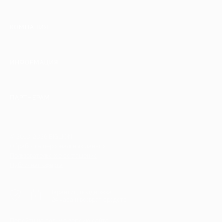
КОМПАНИЯ
ИНФОРМАЦИЯ
ПАРТНЕРАМ
© 2010-2026 BIGLION
Обработка персональных данных
Пользовательское соглашение
Публичная оферта
Гарантия, поддержка
24 часа и возврат средств
Перейти на полную версию сайта