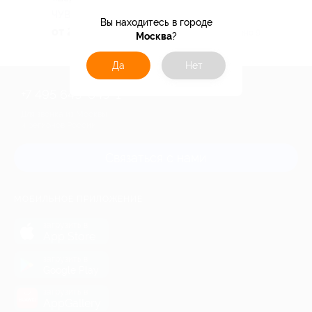
ЧУВАШСКАЯ РЕСПУБЛИКА
Вы находитесь в городе
от 2 585 руб.
Куплено 9
Москва
?
Да
Нет
+7 495 649-649-1
Для звонка из Москвы
и регионов России
Связаться с нами
МОБИЛЬНОЕ ПРИЛОЖЕНИЕ
загрузить в
App Store
загрузить в
Google Play
загрузить в
AppGallery