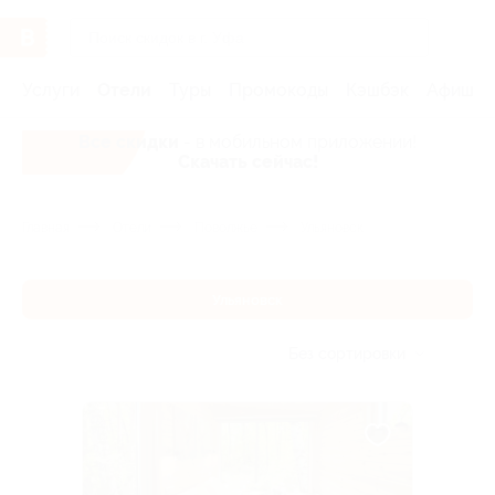
Услуги
Отели
Туры
Промокоды
Кэшбэк
Афиша 
Все скидки
- в мобильном приложении!
Скачать сейчас!
Главная
Отели
Поволжье
Ульяновск
Ульяновск
Без сортировки