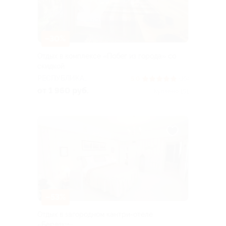
–30%
Отдых в комплексе «Побег из города» со
скидкой
РЕСПУБЛИКА
5.0
(10)
БАШКОРТОСТАН
от 1 960 руб.
Куплено 151
–53%
Отдых в загородном кантри-отеле
«Березки»