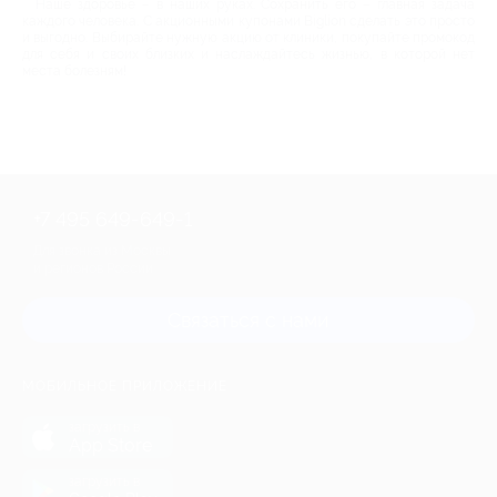
Наше здоровье – в наших руках. Сохранить его – главная задача
каждого человека. С акционными купонами Biglion сделать это просто
и выгодно. Выбирайте нужную акцию от клиники, покупайте промокод
для себя и своих близких и наслаждайтесь жизнью, в которой нет
места болезням!
+7 495 649-649-1
Для звонка из Москвы
и регионов России
Связаться с нами
МОБИЛЬНОЕ ПРИЛОЖЕНИЕ
загрузить в
App Store
загрузить в