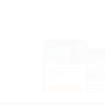
Оздоровительный отдых
c питанием и лечением в
санатории
50%
cкидка
Оздоровительны
питанием и лече
Купить
санатории
50%
cкидка