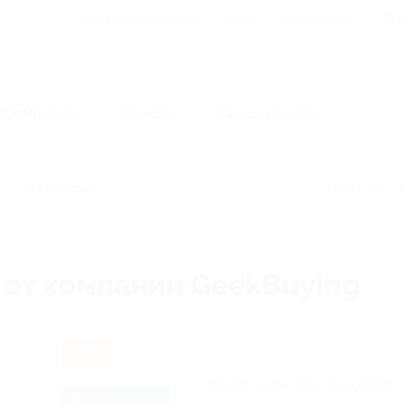
Для Вашего бизнеса
Блог
Франчайзинг
Воп
Промокоды
Кэшбэк
Афиша города
Категории
 от компании GeekBuying
-5%
5% Off Code, Max Save $20!