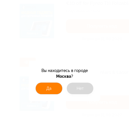
€10 off for Fynzo T11 Foldabl
Подробнее на сайте.
Получить код
Акция до 31.08.2026
-8%
Вы находитесь в городе
8% off for 3D Printers & Las
Москва
?
$50!
Подробнее на сайте.
Да
Нет
Получить код
Акция до 31.05.2027