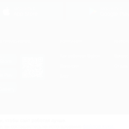
ь
загрузить в
загрузить в
App Store
Google Pla
Е ПРИЛОЖЕНИЕ
КОМПАНИЯ
ИНФОР
Как работает Biglion
Вопрос
ть в
Store
Вакансии
Отзывы
ть в
le Play
Блог
ть в
allery
Гарантия, поддержка
24 часа и возврат средств
и, чтобы сайт работал лучше.
файлов куки.
и, вы соглашаетесь на использование