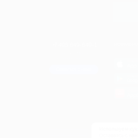
Купит
+7 495 649-649-1
МОБИЛЬНО
Для звонка из Москвы
и регионов России
загрузи
App 
Связаться с нами
загрузи
Goog
загрузи
AppG
© 2010-2026 BIGLION
Обработка персональных данных
Используем кук
Пользовательское соглашение
Оставаясь с нам