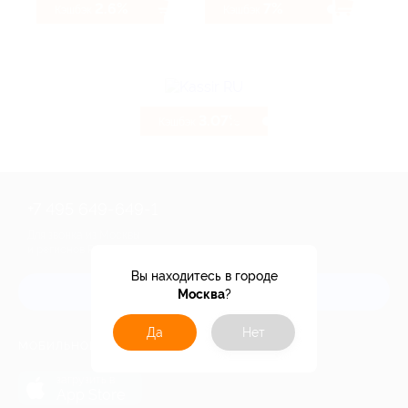
2.6%
7%
Кэшбэк
Кэшбэк
3.07%
Кэшбэк
+7 495 649-649-1
Для звонка из Москвы
и регионов России
Вы находитесь в городе
Связаться с нами
Москва
?
Да
Нет
МОБИЛЬНОЕ ПРИЛОЖЕНИЕ
загрузить в
App Store