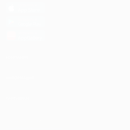
загрузить в
App Store
загрузить в
Google Play
загрузить в
AppGallery
КОМПАНИЯ
ИНФОРМАЦИЯ
ПАРТНЕРАМ
© 2010-2026 BIGLION
Обработка персональных данных