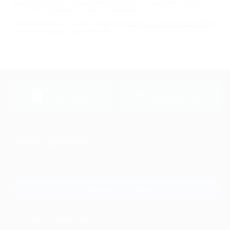
процесс обучения; оказывать мотивационную поддержку на всем
процессе обучения и после его окончания.
Также посмотрите наши интересные:
скидки на обучение от МТИ
и
школа английского языка Melene
загрузить в
загрузить в
App Store
Google Play
+7 495 649-649-1
Для звонка из Москвы
и регионов России
Связаться с нами
МОБИЛЬНОЕ ПРИЛОЖЕНИЕ