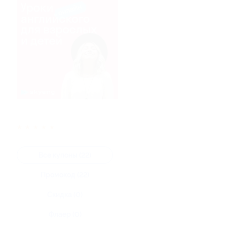
★
★
★
★
★
Все купоны (22)
Промокод (22)
Скидка (0)
Флаер (0)