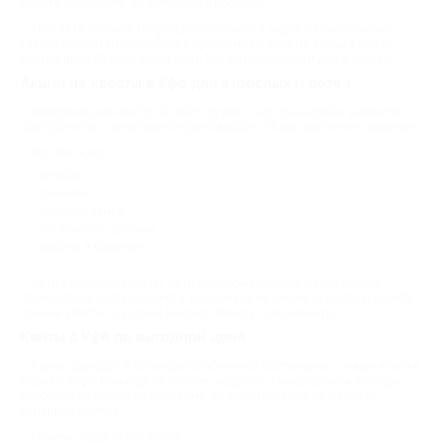
просто отдыхаете, вы включены в процесс.
На сайте Биглион регулярно появляются акции на развлечения
такого формата. Пользуйтесь купонами на квесты, квизы в Уфе и
другие игры. Скидки могут быть 30, 40 процентов и даже больше.
Акции на квесты в Уфе для взрослых и детей
Классические квесты (эскейп-румы) — это сценарий и закрытое
пространство, из которого нужно выбраться или выполнить задание.
Что вас ждет:
загадки;
тайники;
кодовые замки;
логические цепочки;
работа в команде.
Есть страшные квесты, есть перформансы, где вы буквально
становитесь частью сюжета. Наверняка вы сможете найти для себя
лучшие квесты, а купоны Биглион помогут сэкономить.
Квизы в Уфе по выгодной цене
Квизы проходят в более расслабленной обстановке — чаще всего в
барах и кафе. Команда за столом, ведущий с микрофоном, раунды
вопросов на самые разные темы: от музыки и кино до науки и
странных фактов.
Почему люди любят квизы: