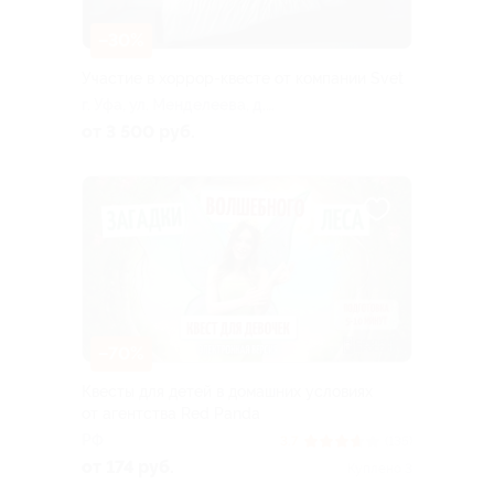
–30%
Участие в хоррор-квесте от компании Svet
г. Уфа, ул. Менделеева, д.
174/1
от 3 500 руб.
–70%
Квесты для детей в домашних условиях
от агентства Red Panda
РФ
3.7
(135)
от 174 руб.
Куплено 3