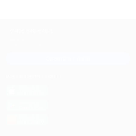
+7 495 649-649-1
Для звонка из Москвы
и регионов России
Связаться с нами
МОБИЛЬНОЕ ПРИЛОЖЕНИЕ
загрузить в
App Store
загрузить в
Google Play
загрузить в
AppGallery