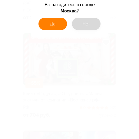
доступом от «Дофаминго»
Вы находитесь в городе
г. Екатеринбург
Москва
?
от 167 руб.
Куплено 2
Да
Нет
–55%
Квизы «Радуга», «IQ турнир», «Мания
знания» от компании «Все-квизы.рф»
РФ
5.0
(42)
от 704 руб.
Куплено 2