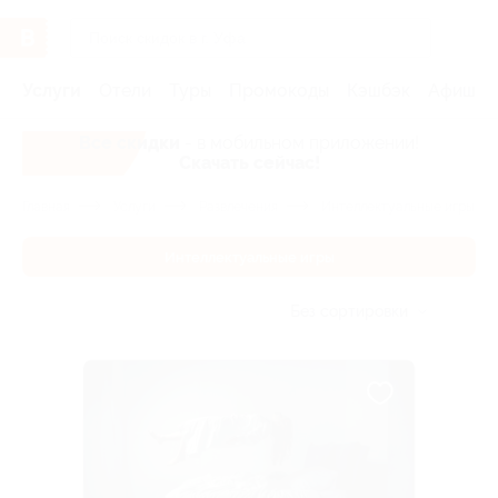
Услуги
Отели
Туры
Промокоды
Кэшбэк
Афиша 
Все скидки
- в мобильном приложении!
Скачать сейчас!
Главная
Услуги
Развлечения
Интеллектуальные игры
Интеллектуальные игры
Без сортировки