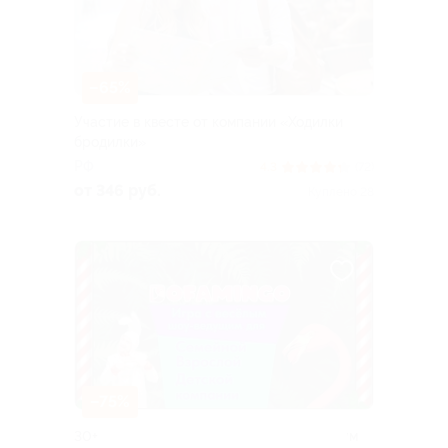
–65%
Участие в квесте от компании «Ходилки
бродилки»
РФ
4.3
(72)
от 346 руб.
Куплено 28
–75%
30+ онлайн-игр с ведущим с безлимитным