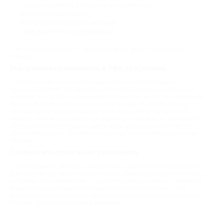
нет необходимости в специальной подготовке;
всегда есть место юмору;
можно прийти большой компанией;
атмосфера легкая и дружелюбная.
И самое интересное — даже если вы не эрудит, есть шансы
победить!
Виртуальная реальность в Уфе по купонам
Современные интеллектуальные игры выходят за пределы
привычных комнат. VR-квесты позволяют оказаться в виртуальной
реальности и решать задачи в фантастических мирах. Это сочетание
логики и технологий. Особенно нравится тем, кто любит новизну.
Посещение VR-арены подойдет, если вы устали от однотипных
вечеров, хотите нестандартный формат для праздника, планируете
корпоратив или тимбилдинг, ищете идею для свидания или хотите
объединить друзей. Это отличный способ познакомиться с людьми
поближе.
Сколько это стоит и как сэкономить
Цены на квизы, VR-игры, квесты в Уфе и другие интеллектуальные
игры разные — от вполне доступных до премиальных перформансов с
актерами и спецэффектами. На сайте Биглион регулярно появляются
акции от проверенных партнеров. Пользуйтесь купонами — это
выгодно и позволяет платить меньше! Приходите играть компанией, а
Биглион позаботится о вашей экономии.