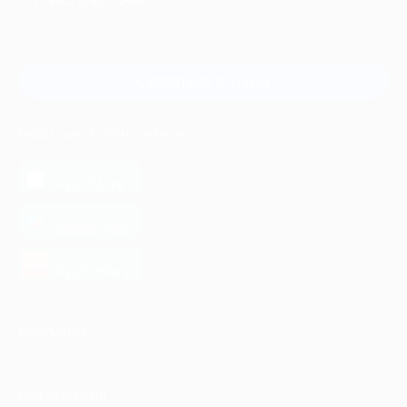
Для звонка из Москвы
и регионов России
Связаться с нами
МОБИЛЬНОЕ ПРИЛОЖЕНИЕ
загрузить в
App Store
загрузить в
Google Play
загрузить в
AppGallery
КОМПАНИЯ
ИНФОРМАЦИЯ