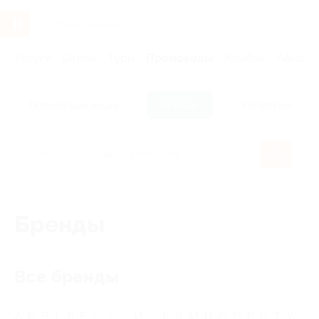
Услуги
Отели
Туры
Промокоды
Кэшбэк
Афиша 
Популярные акции
Бренды
Категории
Бренды
Все бренды
А
Б
В
Г
Д
Е
Ё
Ж
З
И
Й
К
Л
М
Н
О
П
Р
С
Т
У