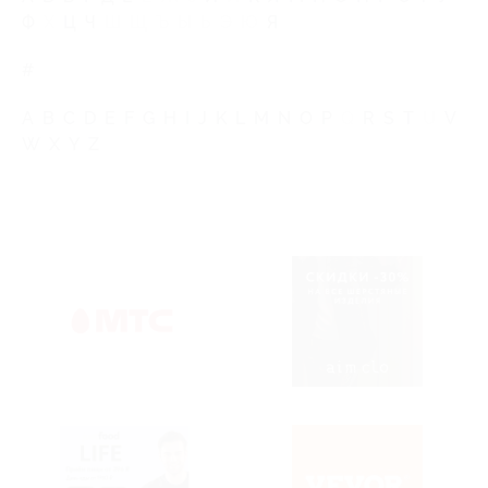
Ф
Х
Ц
Ч
Ш
Щ
Ъ
Ы
Ь
Э
Ю
Я
#
A
B
C
D
E
F
G
H
I
J
K
L
M
N
O
P
Q
R
S
T
U
V
W
X
Y
Z