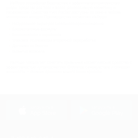
Ив Роше разработал безопасные и эффективные комплексные
уходы, средства для тела и волос, декоративную косметику и
парфюмерию. Средства Yves Rocher доступны по цене и любимы
миллионами женщин. Преимущества косметики Ив Роше:
Натуральное сырье растительного происхождения;
Биоразлагемые формулы;
Без силиконов и парабенов;
Упаковка, подлежащая вторичной переработке;
Доставка по России;
Гарантия возврата.
Ив Роше предлагает сочетать привычные косметические средства с
эффективностью нутрикосметики. Отличное самочувствие и сияющая
внешность — главные признаки вашего гения красоты.
загрузить в
загрузить в
App Store
Google Play