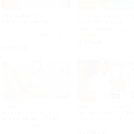
–50%
–50%
ЗАПИСАТЬСЯ ОНЛ
Коррекция фигуры в студии
До 7 сеансов массажа на вы
аппаратной косметологии Ольги
студии «Горячие ручки»
Гессон
г. Уфа, ул. Российская, д. 47
г. Уфа, ул. Баязита Бикбая, д. 17
5.0
(4)
от 500 руб.
от 495 руб.
–30%
–30%
Лазерная эпиляция в центре
Коррекция фигуры в центре
коррекции биологического
коррекции «ПрофЛазерМед
возраста «ПрофЛазерМед»
г. Уфа, ул. Октябрьской
г. Уфа, ул. Октябрьской
Революции, д. 27б
Революции, д. 27б
от 1 260 руб.