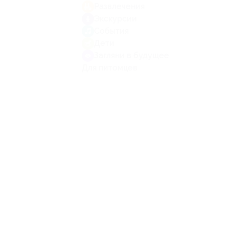
Развлечения
Экскурсии
События
Дети
Загляни в будущее
Для питомцев