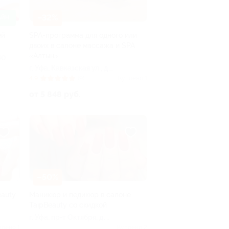
–32%
АЙН
ей
SPA-программа для одного или
двоих в салоне массажа и SPA
«Алтын»
40
г. Уфа, Кавказская ул., д.
6/8
4.9
(9)
Куплено 1
от 5 848 руб.
–50%
eauty
Маникюр и педикюр в салоне
TaipBeauty со скидкой
г. Уфа, пр-т Октября, д.
12/1
плено 1
Куплено 2