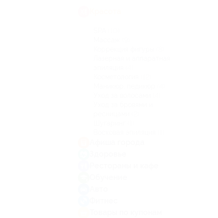
Красота
SPA
(10)
Массаж
(9)
Коррекция фигуры
(8)
Лазерная и аппаратная
эпиляция
(4)
Косметология
(12)
Маникюр, педикюр
(4)
Уход за волосами
(4)
Уход за бровями и
ресницами
(2)
Шугаринг
(1)
Восковая эпиляция
(1)
Афиша города
Здоровье
Рестораны и кафе
Обучение
Авто
Фитнес
Товары по купонам