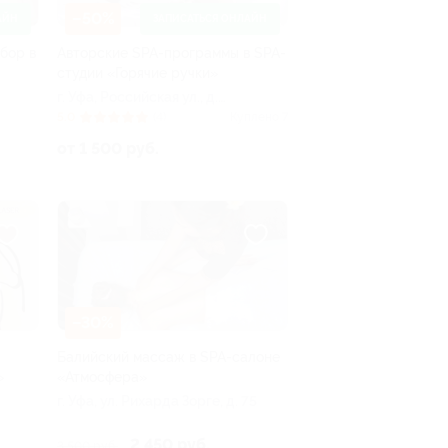
–50%
АЙН
ЗАПИСАТЬСЯ ОНЛАЙН
бор в
Авторские SPA-программы в SPA-
студии «Горячие ручки»
г. Уфа, Российская ул., д.
47
5.0
(4)
Куплено 7
от 1 500 руб.
–30%
Балийский массаж в SPA-салоне
»
«Атмосфера»
г. Уфа, ул. Рихарда Зорге, д. 75
2 450 руб.
3 500 руб.