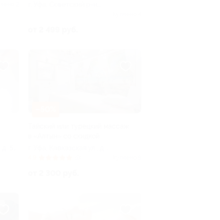
г. Уфа, Советский р-н,
лено 2
бул. Хадии Давлетшиной,
Куплено 4
д. 9
от 2 499 руб.
–50%
Тайский или турецкий массаж
в «Алтын» со скидкой
 д. 5
г. Уфа, Кавказская ул., д.
6/8
4.9
(9)
Куплено 8
от 2 300 руб.