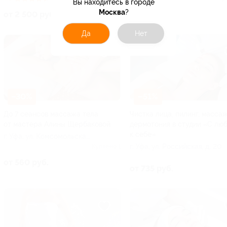
Вы находитесь в городе
Москва
?
от 2 500 руб.
от 798 руб.
Да
Нет
–30%
–51%
До 7 сеансов массажа тела
Чистка лица, пилинг, массаж
от мастера Алины Щербаковой
дермотония в студии «С лю
к себе»
г. Уфа, ул. Комсомольская,
д. 10
г. Уфа, ул. Российская, д. 20
Куплено 1
от 560 руб.
от 735 руб.