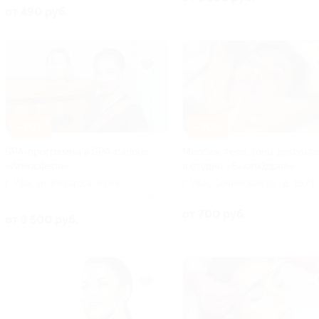
от 490 руб.
–30%
–30%
SPA-программы в SPA-салоне
Массаж тела, зоны декольте
«Атмосфера»
в студии «БьютиЗдрав»
г. Уфа, ул. Рихарда Зорге,
г. Уфа, Сочинская ул., д. 15/1
д. 75
Куплено 2
от 700 руб.
от 3 500 руб.