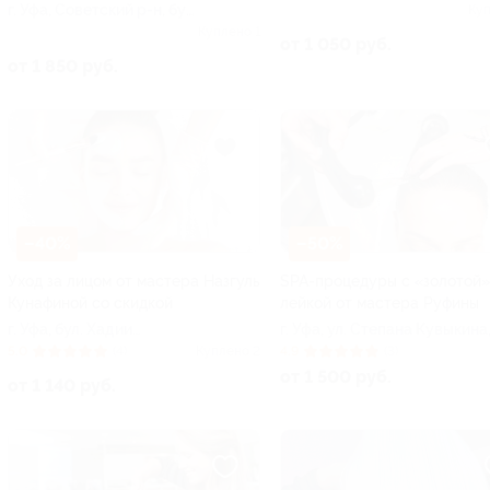
г. Уфа, Советский р-н, бул.
21
Куп
Хадии Давлетшиной, д. 9
Куплено 1
от 1 050 руб.
от 1 850 руб.
–40%
–50%
Уход за лицом от мастера Назгуль
SPA-процедуры с «золотой»
Кунафиной со скидкой
лейкой от мастера Руфины
г. Уфа, бул. Хадии
г. Уфа, ул. Степана Кувыкина,
Давлетшиной, д. 9
(салон «Тиара»)
5.0
(4)
Куплено 2
4.9
(3)
от 1 500 руб.
от 1 140 руб.