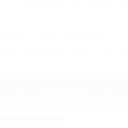
Для Вашего бизнеса
Блог
Франчайзинг
Воп
Промокоды
Кэшбэк
Афиша города
оровье
Рестораны и кафе
Обучение
Авто
Фи
лоны красоты в Уфе