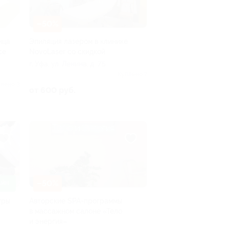
–50%
ица
Эпиляция лазером в клинике
ce
NovoLaser со скидкой
г. Уфа, ул. Ленина, д. 75
Куплено 7
лено 3
от 600 руб.
–50%
АЙН
уры
Авторские SPA-программы
в массажном салоне «Тело
и энергия»