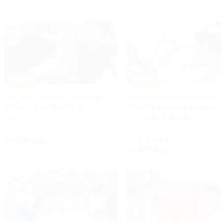
–30%
–98%
Услуги в «ABC Место: точные
3 или 6 месяцев посещения
стрижки и колористика»
сеансов лазерной эпиляции
в клинике «Сенсавита»
г. Уфа, ул. Ленина, д. 33/1
г. Уфа, Комсомольская ул., д.
5.0
(26)
от 490 руб.
от 490 руб.