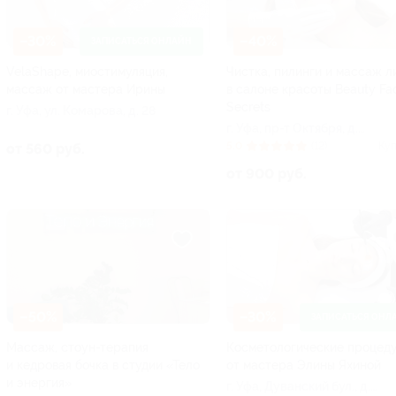
–30%
–40%
ЗАПИСАТЬСЯ ОНЛАЙН
VelaShape, миостимуляция,
Чистка, пилинги и массаж л
массаж от мастера Ирины
в салоне красоты Beauty Fa
Secrets
г. Уфа, ул. Комарова, д. 28
г. Уфа, пр-т Октября, д.
136/1
5.0
(12)
Куп
от 560 руб.
от 900 руб.
–50%
–30%
ЗАПИСАТЬСЯ ОНЛ
Массаж, стоун-терапия
Косметологические процед
и кедровая бочка в студии «Тело
от мастера Элины Яхиной
и энергия»
г. Уфа, Дуванский бул., д.