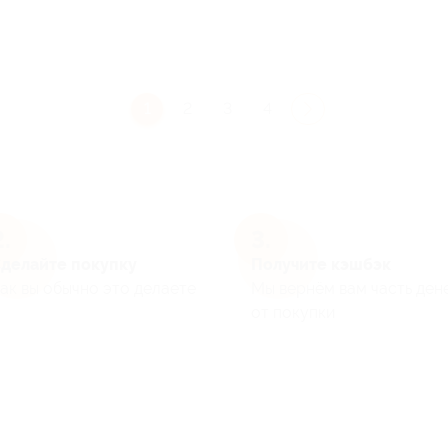
1
2
3
4
делайте покупку
Получите кэшбэк
ак вы обычно это делаете
Мы вернём вам часть ден
от покупки