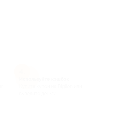
Используйте кэшбэк
ег
Купите купон на Biglion или
выведите деньги