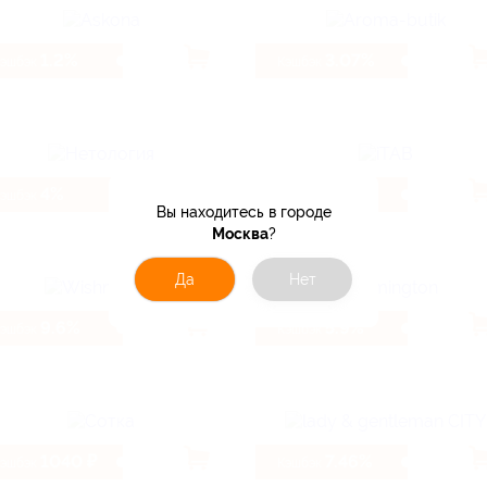
1.2%
3.07%
Кэшбэк
Кэшбэк
4%
3.2%
Кэшбэк
Кэшбэк
Вы находитесь в городе
Москва
?
Да
Нет
9.6%
5.9%
Кэшбэк
Кэшбэк
1040 ₽
7.46%
Кэшбэк
Кэшбэк