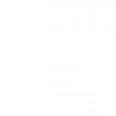
Не так давно предложение магазина о в
предложения от кешбэк-сервисов у всех
Как работает кешбэк-сервис?
У клиентов интернет-магазинов часто во
этом смысл кешбэка)? Никакого подвоха
Мы выступаем своего рода «менедже
покупателей;
За приток покупателей партнер выпл
Часть этой суммы, а в некоторых слу
Кому выгоден кешбэк?
Привлекательность кешбэк-сервиса в то
Магазин получает новых клиентов и рос
на свой счет.
Как получить кешбэк на Biglion?
Процедура получения возврата денег п
Зарегистрируйтесь на Biglion. Это о
чтобы предоставить доступ к специа