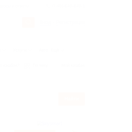
росы и ответы
+7 495 649-649-1
Вход
/
Регистрация
ы
Услуги
Авто
Ещё
т кэшбэк?
По чеку
Мой кэшбэк
Найти