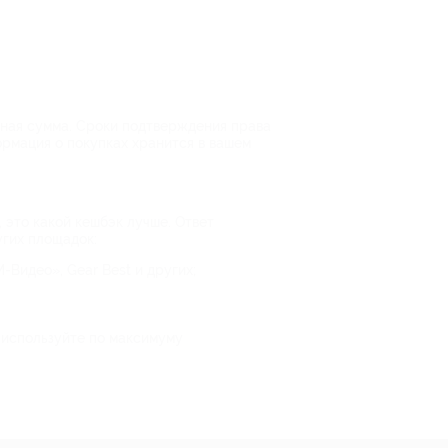
енная сумма. Сроки подтверждения права
ормация о покупках хранится в вашем
 это какой кешбэк лучше. Ответ
угих площадок:
-Видео», Gear Best и других;
и используйте по максимуму