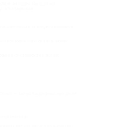
екламным ходом. Сегодня же
уг этих сервисов.
вращают деньги за покупки (именно в
 и приводим в их магазины новых
оцента от стоимости покупки;
патель — бонус в виде реальных денег
ствляется так:
ировать вас как нашего пользователя,