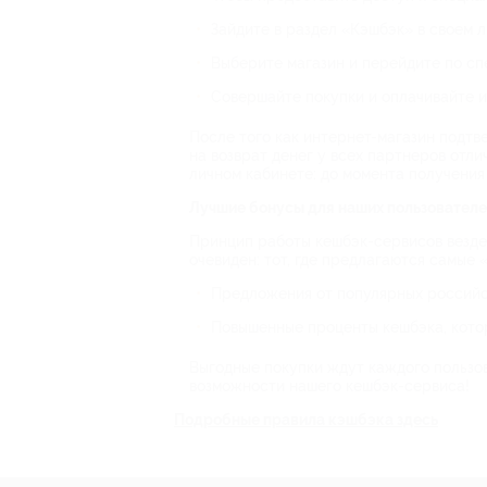
Зайдите в раздел «Кэшбэк» в своем л
Выберите магазин и перейдите по сп
Совершайте покупки и оплачивайте и
После того как интернет-магазин подтв
на возврат денег у всех партнеров отл
личном кабинете: до момента получения
Лучшие бонусы для наших пользовател
Принцип работы кешбэк-сервисов везде 
очевиден: тот, где предлагаются самые 
Предложения от популярных российски
Повышенные проценты кешбэка, котор
Выгодные покупки ждут каждого пользов
возможности нашего кешбэк-сервиса!
Подробные правила кэшбэка здесь