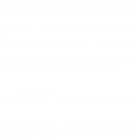
озврате части денег за покупку клиенты посчитали бы простым р
 на слуху, а многие покупатели не представляют шопинга без усл
зникает вопрос: в чем подвох, почему продавцы и посредники воз
 нет!
рами по продажам» для своих партнеров — конечных продавцов —
ачивает нам вознаграждение в виде фиксированной суммы или пр
чаях всю сумму целиком, мы отдаем нашим пользователям.
м, что он выгоден каждому участнику:
т объема продаж, Biglion — комиссионное вознаграждение, а поку
о акционным предложениям с кешбэком от наших партнеров осуще
бязательное условие, так как интернет-магазин должен идентифиц
льным условиям по кешбэку;