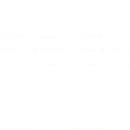
Для Вашего бизнеса
Блог
Франчайзинг
Воп
Промокоды
Кэшбэк
Афиша города
Для дома
Еда
Развлечения
Одежда, обувь, аксессуар
Правила получения кэшбэка
Как работае