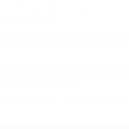
ичном кабинете. Здесь собраны акции от наших партнеров;
ециальной партнерской ссылке;
х.
ердит покупку и право на кешбэк, на ваш счет зачисляется заявл
ичаются, поэтому внимательно читайте условия каждой акции. Инф
 кешбэка они будут иметь статус «В ожидании».
ей
одинаков, поэтому главный вопрос, которым задается покупатель,
«вкусные» условия. В этом плане Biglion выгодно отличается от др
х и зарубежных магазинов Aliexpress, Booking.com, Samsung, «М
ые вы не найдете на других площадках;
ателя Biglion. Регистрируйтесь, участвуйте в акциях партнеров 