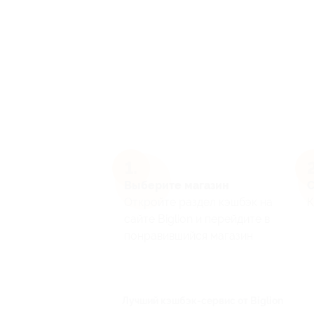
Выберите магазин
С
Откройте раздел кэшбэк на
К
сайте Biglion и перейдите в
понравившийся магазин
Лучший кэшбэк-сервис от Biglion