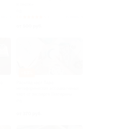
и песок»
РФ
лено 3
5.0
(21)
Куплено 4
от 500 руб.
–63%
ро
Расклад карт Таро,
метафорических ассоциативных
карт от эксперта Екатерины
РФ
от 370 руб.