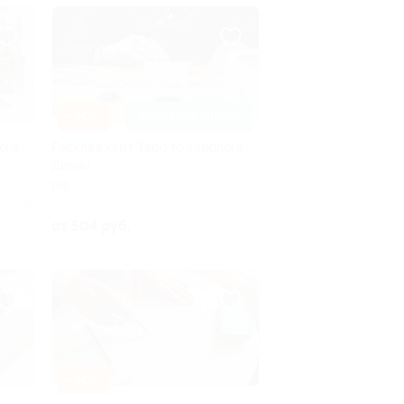
–40%
ЗАПИСАТЬСЯ ОНЛАЙН
ога
Расклад карт Таро то таролога
Дианы
РФ
ено 10
от 504 руб.
–50%