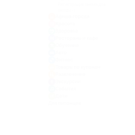
Регистрация имени для
звезды
(1)
Афиша города
Красота
Здоровье
Рестораны и кафе
Обучение
Авто
Фитнес
Товары по купонам
Развлечения
Экскурсии
События
Дети
Для питомцев