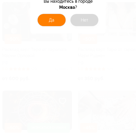
Вы находитесь в городе
Москва
?
Да
Нет
–50%
–50%
Расклад карт Таро от таролога
Расклад карт Таро от тарол
Марии Орловой
Мари Рудман
РФ
РФ
5.0
(21)
Куплено 7
5.0
(68)
Купл
от 600 руб.
от 350 руб.
–50%
–45%
ЗАПИСАТЬСЯ ОНЛАЙН