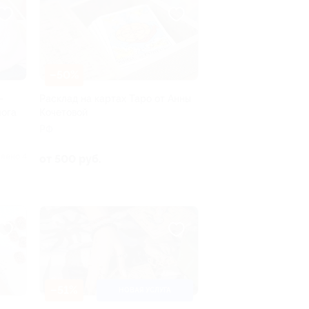
–50%
-
Расклад на картах Таро от Анны
лога
Кочетовой
РФ
лено 4
от 500 руб.
–51%
НОВАЯ УСЛУГА