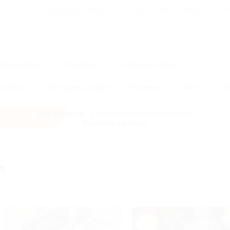
Для Вашего бизнеса
Блог
Франчайзинг
Воп
Промокоды
Кэшбэк
Афиша города
оровье
Рестораны и кафе
Обучение
Авто
Фи
Все скидки
- в мобильном приложении!
Скачать сейчас!
е