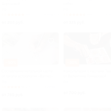
Дороховой
себя»
РФ
РФ
5.0
(65)
Куплено 4
4.6
(48)
Куп
от 203 руб.
от 325 руб.
–50%
–30%
Составление натальной карты
Консультация с картами Та
от школы астрологии «Взгляд»
от Валентины Гончаровой
РФ
РФ
3.9
(27)
Куплено 1
от 700 руб.
от 750 руб.