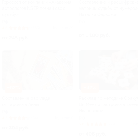
Гороскоп от компании «Академия
Составление и расшифровк
астрологов NSER познай свою
матрицы судьбы от нумерол
судьбу»
Натальи Серковой
РФ
РФ
4.6
(565)
Куплено 25
от 1 100 руб.
от 245 руб.
–62%
–42%
Составление расклада
Расклад по методике Ораку
от таролога Анны
Ци Мень от астролога Елен
Ивановской
РФ
РФ
4.3
(34)
Куплено 8
5.0
(86)
Куп
от 304 руб.
от 406 руб.