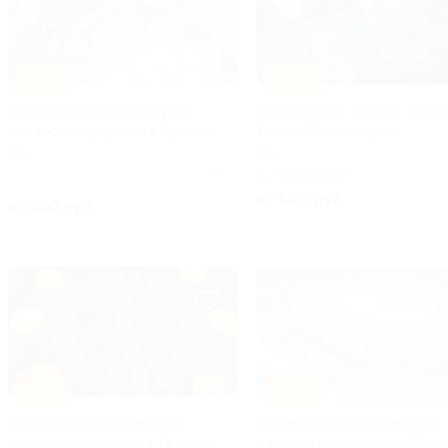
–40%
–50%
Расклад на Таро или рунах
Расклад карт Таро от тарол
от таролога-рунолога Гузелии
Ульяны Вишневецкой
РФ
РФ
Куплено 3
5.0
(3)
от 500 руб.
от 360 руб.
–45%
–50%
ЗАПИСАТЬСЯ ОНЛ
Сеанс рэйки или расклад
Расчет личной или детской
на рунах от рунолога Татьяны
матрицы от академии «Позн