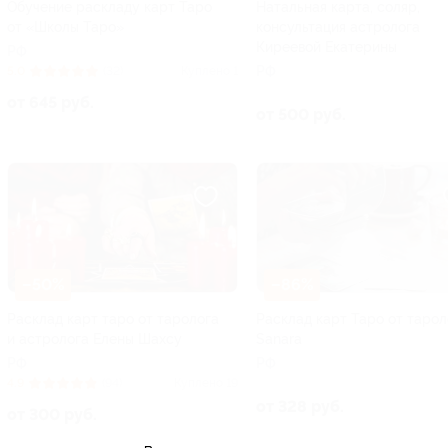
Обучение раскладу карт Таро
Натальная карта, соляр,
от «Школы Таро»
консультация астролога
Киреевой Екатерины
РФ
РФ
5.0
(32)
Куплено 1
от 645 руб.
от 500 руб.
–50%
–86%
Расклад карт таро от таролога
Расклад карт Таро от тарол
и астролога Елены Шахсу
Sanara
РФ
РФ
4.9
(94)
Куплено 19
от 328 руб.
от 300 руб.