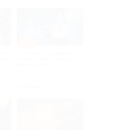
–85%
ании
Составление и расшифровка
поле»
матрицы судьбы от нумеролога
Евгении Осиповой
РФ
лено 21
Куплено 9
от 450 руб.