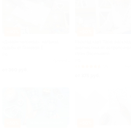
–40%
–50%
«Дизайн человека», матрица
Расклад карт Таро, расклад
судьбы от Газеевой Е.
диагностика от астропсихо
Ирэн Васильевой
РФ
РФ
Куплено 1
4.6
(96)
Куп
от 360 руб.
от 375 руб.
–50%
–50%
ЗАПИСАТЬСЯ ОНЛАЙН