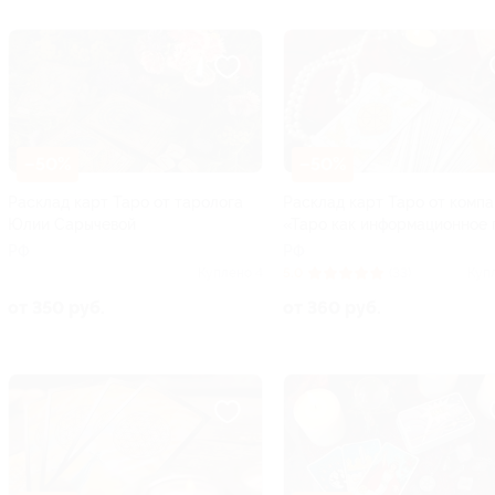
–50%
–50%
Расклад карт Таро от таролога
Расклад карт Таро от комп
Юлии Сарычевой
«Таро как информационное 
РФ
РФ
Куплено 4
5.0
(33)
Куп
от 350 руб.
от 360 руб.