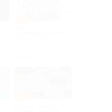
–50%
ога
Нейрографика и матрица судьбы
от специалиста нейрографики
Марины Беспаловой
РФ
Куплено 1
от 600 руб.
–50%
АЙН
Расклад карт, гадание на кофе
ай
от компании «Кофе, карты