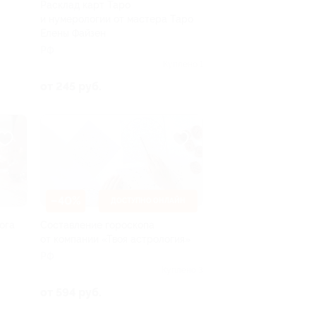
Расклад карт Таро
и нумерологии от мастера Таро
Елены Файзен
РФ
Куплено 1
от 245 руб.
–40%
ДОСТУПНО ОНЛАЙН
ога
Составление гороскопа
от компании «Твоя астрология»
РФ
Куплено 3
от 594 руб.