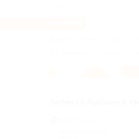
Уфа
Услуги
Отели
Туры
Все
Афиша города
Красота
Зд
Главная
Услуги
Загляни в будущее
Загляни в будущее в Уф
Загляни в будущее
Гороскопы и натальные
карты
(42)