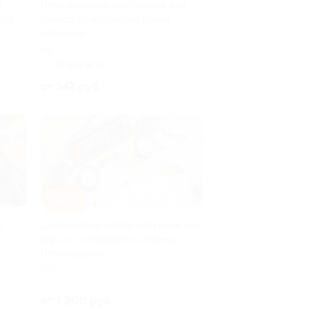
а
Персональная инструкция или
ога
разбор от астролога Ольги
Беляевой
РФ
4.5
(8)
Куплено 1
от 342 руб.
–40%
л
Диагностика любой ситуации или
ы
игра от специалиста Галины
Немальцевой
РФ
лено 2
от 1 200 руб.