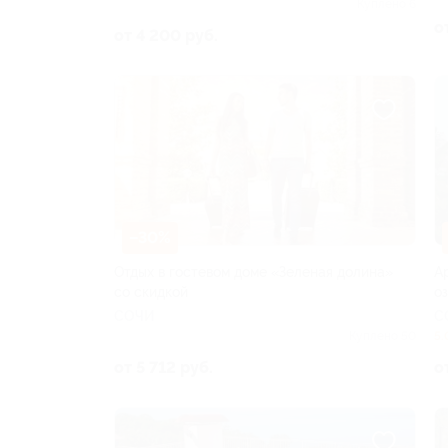
Куплено 6
о
от 4 200 руб.
–30%
Отдых в гостевом доме «Зеленая долина»
А
со скидкой
о
СОЧИ
С
Куплено 50
5.
от 5 712 руб.
о