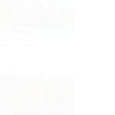
–30%
ДОСТУПНО НА ЛЕТО
тдых с завтраком в агроусадьбе в стиле
лемпинг «Сад чудес»
ОЧИ
Куплено 4
т 4 200 руб.