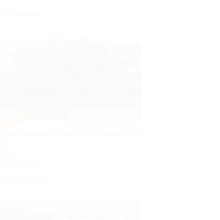
т 2 450 руб.
–30%
ДОСТУПНО НА ЛЕТО
ренда экодома от комплекса «Ачигварское
зеро»
ОЧИ
0
(3)
Куплено 10
т 5 600 руб.