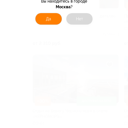
Вы находитесь в городе
–30%
Москва
?
Отдых в гостевом доме «Счастье в деталях-
П
Да
Нет
Лера»
«
СОЧИ
С
Куплено 1
от 2 310 руб.
о
–30%
ДОСТУПНО НА ЛЕТО
Отдых на берегу Черного моря в отеле
О
«ЧЕРНОМОРЪ»
«
СОЧИ
С