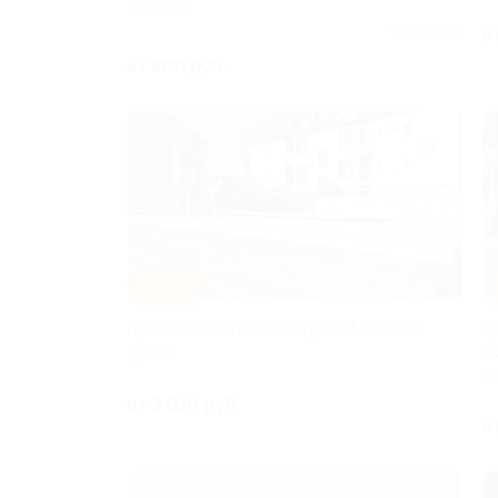
РОССИЯ
Куплено 47
о
от 300 руб.
–30%
Проживание в гостевом доме Mantarini
А
с
СОЧИ
С
от 3 010 руб.
о