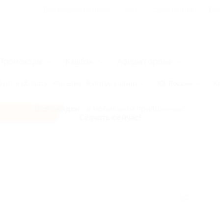
Для Вашего бизнеса
Блог
Франчайзинг
Воп
Промокоды
Кэшбэк
Афиша города
ург и область
Карелия
Золотое кольцо
Юг России
К
Все скидки
- в мобильном приложении!
Скачать сейчас!