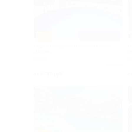
–30%
ПОДОГРЕВАЕМЫЙ БАССЕЙН
Отдых с посещением бассейна в отеле
О
«Мария»
г
СОЧИ
С
Куплено 4
от 4 760 руб.
о