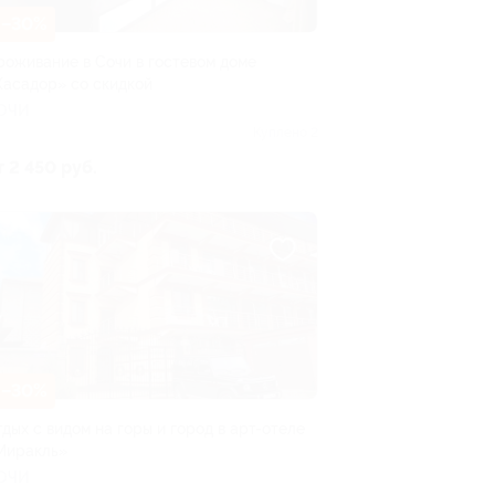
–30%
роживание в Сочи в гостевом доме
Касадор» со скидкой
ОЧИ
Куплено 2
т 2 450 руб.
–30%
тдых с видом на горы и город в арт-отеле
Миракль»
ОЧИ