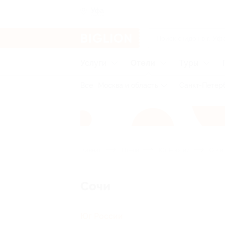
Уфа
Услуги
Отели
Туры
Все
Москва и область
Санкт-Петерб
Главная
Отели
Юг России
Сочи
Сочи
Юг России