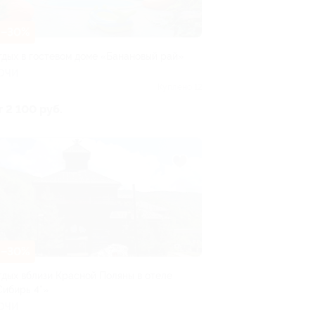
–30%
тдых в гостевом доме «Банановый рай»
ОЧИ
Куплено 12
т 2 100 руб.
–30%
тдых вблизи Красной Поляны в отеле
Сибирь 4*»
ОЧИ