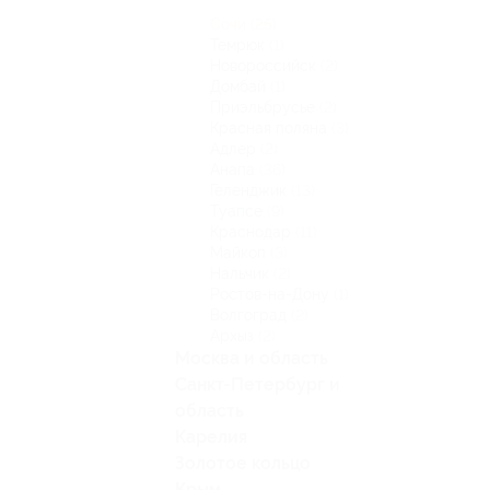
Сочи
(25)
Темрюк
(1)
Новороссийск
(2)
Домбай
(1)
Приэльбрусье
(2)
Красная поляна
(3)
Адлер
(2)
Анапа
(36)
Геленджик
(13)
Туапсе
(9)
Краснодар
(11)
Майкоп
(3)
Нальчик
(2)
Ростов-на-Дону
(1)
Волгоград
(2)
Архыз
(2)
Москва и область
Санкт-Петербург и
область
Карелия
Золотое кольцо
Крым