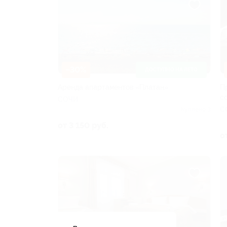
–30%
ДОСТУПНО НА ЛЕТО
Аренда апартаментов «Платан»
П
с
СОЧИ
С
Куплено 3
от 3 150 руб.
о