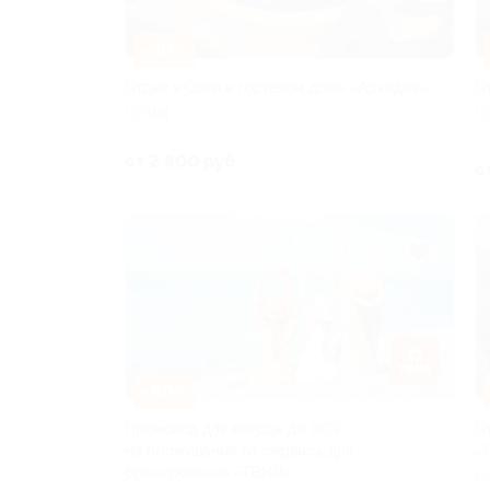
–30%
Отдых в Сочи в гостевом доме «Аркадия»
О
СОЧИ
С
от 2 800 руб.
о
–80%
Промокод для выгоды до 30%
О
на проживание от сервиса для
«
бронирования «ТВИЛ»
С