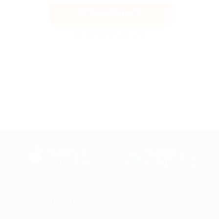
Получить код
Акция до 31.08.2026
загрузить в
загрузить в
App Store
Google Play
+7 495 649-649-1
Для звонка из Москвы