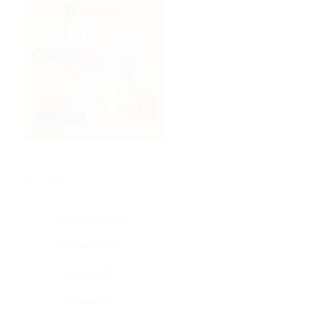
★
★
★
★
★
Все купоны (4)
Промокод (4)
Скидка (0)
Флаер (0)