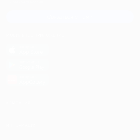
и регионов России
Связаться с нами
МОБИЛЬНОЕ ПРИЛОЖЕНИЕ
загрузить в
App Store
загрузить в
Google Play
загрузить в
AppGallery
КОМПАНИЯ
ИНФОРМАЦИЯ