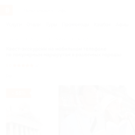
Услуги
Отели
Туры
Промокоды
Кэшбэк
Афиша 
Главная
Услуги
Promo
Экскурсии
Квест-экскурсии на мобильном телефоне
по популярным маршрутам в различных городах
5.0
(2)
РФ
- 55%