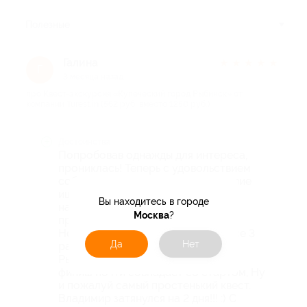
Полезные
Галина
★
★
★
★
★
Г
3 месяца назад
про Квест-экскурсия «Купеческий город Рыбинск» от
компании Turest.in (562 руб. вместо 1250 руб.)
Достоинства
Попробовав однажды для интереса,
прониклась! Теперь с удовольствием
собираясь в очередное путешествие
ищу квест экскурсии в городе
Вы находитесь в городе
назначения. От компании Turest.in
Москва
?
прошла уже 3 квеста (Рыбинск,
Новгород Великий и Владимир. Все 3
Да
Нет
раза с большим удовольствием! В
Рыбинске прогулка закольцована,
финиш почти совпадает со стартом, Ну
и пожалуй самый простенький квест.
Владимир затянулся на 2 дня!!! :) С