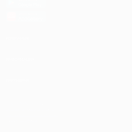
Google Play
загрузить в
AppGallery
КОМПАНИЯ
ИНФОРМАЦИЯ
ПАРТНЕРАМ
© 2010-2026 BIGLION
Обработка персональных данных
Пользовательское соглашение
Публичная оферта