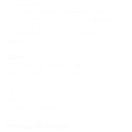
интересные факты);
— если вы заблудились — показывается карта;
— задается вопрос для закрепления информации
(на многие вопросы ответы вы найдете на месте);
— при необходимости дается подсказка.
Свернуть
Адресa
Все акции
Turest.in
Перейти на сайт партнера
Юридическая информация о партнёре
РФ
+7 (995) 595-67-85
Показать номер телефона
Отзывы об услуге
20