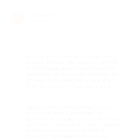
kiseleva80
★
★
★
★
★
k
10 месяцев назад
про Квест-экскурсия «Иваново — город Революции» от
компании Turest.in (670 руб. вместо 1490 руб.)
Достоинства
мной была выбран квест-экскурсия по
городу Иваново. Мы, коренные жители
этого города, даже о существовании
некоторых объектов и не подозревали.
Локации искать было не трудно, всё
написано подробно куда и как идти.
Недостатки
Для нас стало неожиданностью, что
старт не совпал с финишем. Мы
приехали на машине на старт, оставили
её там и пошли гулять пешком. А финиш
оказался очень далеко от старта. Мы
конечно пошли пешком, так как мы