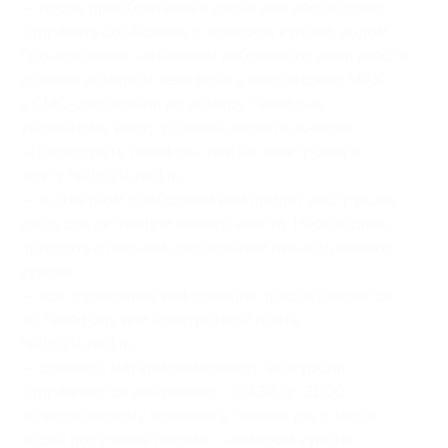
— после приобретения купона вам необходимо
отправить сообщение с номером купона
, кодом
бронирования
, названием выбранного вами квеста
и своим номером телефона в мессенджер MAX,
в СМС-сообщении по номеру телефона,
указанному внизу условий акции по кнопке
«Посмотреть телефон» или на электронную
почту
hello@turest.in
;
— в ответном сообщении вам придет инструкция
и код для активации вашего квеста. Необходимо
прислать ответным сообщением пин-код вашего
купона;
— вся справочная информация предоставляется
по телефону или электронной почте
hello@turest.in
;
— ссылки с материалами квест-экскурсии
отправляются ежедневно с 09:30 до 21:00
по московскому времени в течениt двух часов
после получения письма с номером купона;