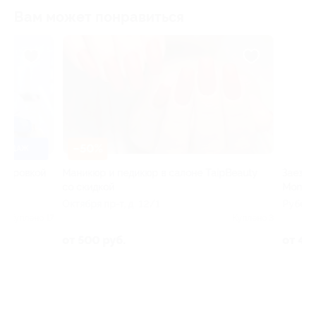
Вам может понравиться
–50%
–30%
Маникюр и педикюр в салоне TaipBeauty
Заезды на дрифт-
со скидкой
Monster Drift
Октября пр-т, д. 12/1
Рубежная ул, д. 1
17
Куплено 3
от 500 руб.
от 490 руб.