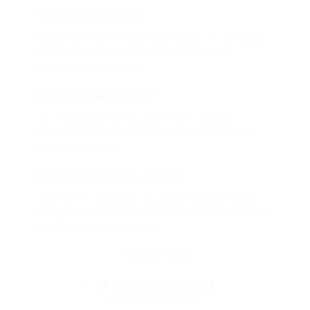
Что такое Биглион?
Biglion это про специальные акции, по условиям
которых вы можете приобрести купон со
скидкой от 50 до 90%
Откуда такие скидки?
Мы непосредственно работаем с каждым
партнером и договариваемся с ним о лучших
условиях для вас
Смогу ли я вернуть купон?
Если что-то случится, мы обязательно вернем
вам деньги. Мы работаем только с проверенными
и надежными партнерами
Остались вопросы?
+7 (495) 649-649-1
Горячая линия Биглиона