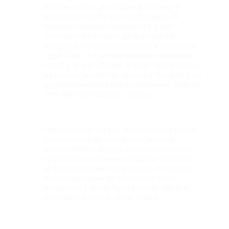
любим гулять, но людям в возрасте
наверное это будет тяжеловато. В
общей сложности маршрут у нас
составил от старта до финиша не
меньше 5 км (хотя написано в описании
тура 2 км), а с возвращением пешком к
старту все 9 -10 км). И еще, при ответах
на вопросы квеста - слова с буквой Ё не
воспринимается как правильный ответы.
Это немного сбило с толку.
Комментарий
Несмотря ни на что, мы остались очень
довольными от этого необычного
мероприятия. Будем пробовать также
гулять по соседним городам. Спасибо
за такой формат экскурсии. И спасибо
организаторам за обратную связь,
вопросов у меня было много - на все
получила ответ и объяснения.