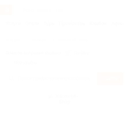
Услуги
Отели
Туры
Промокоды
Кэшбэк
Афиша 
Главная
Кэшбэк
Xiaomi Mi-Shop
Правила получения кэшбэка
По чеку
Мой кэшбэк
Найти