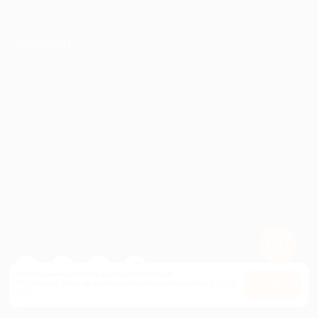
ПАРТНЕРАМ
© 2010-2026 BIGLION
Обработка персональных данных
Пользовательское соглашение
Публичная оферта
Гарантия, поддержка
24 часа и возврат средств
Перейти на полную версию сайта
Используем куки, чтобы сайт работал лучше.
Оставаясь с нами, вы соглашаетесь на использование
файлов
Оk
куки.