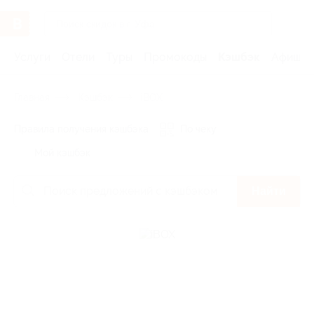
Услуги
Отели
Туры
Промокоды
Кэшбэк
Афиша 
Главная
Кэшбэк
iBOX
Правила получения кэшбэка
По чеку
Мой кэшбэк
Найти