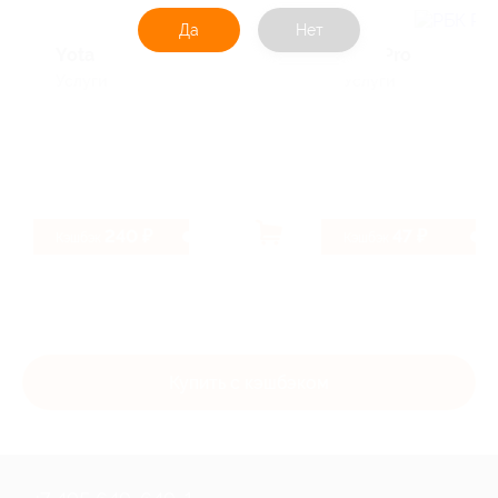
Да
Нет
Yota
РБК Pro
Услуги
Услуги
240 ₽
47 ₽
Кэшбэк
Кэшбэк
Купить с кэшбэком