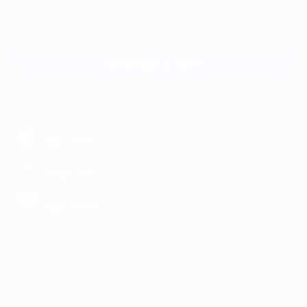
+7 495 649-649-1
Для звонка из Москвы
и регионов России
Связаться с нами
МОБИЛЬНОЕ ПРИЛОЖЕНИЕ
загрузить в
App Store
загрузить в
Google Play
загрузить в
AppGallery
КОМПАНИЯ
ИНФОРМАЦИЯ