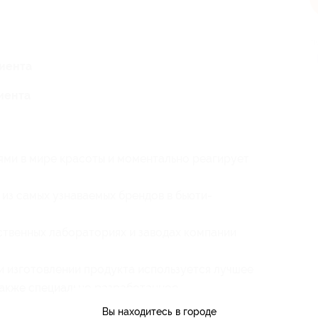
п
лиента
лиента
иями в мире красоты и моментально реагирует
 из самых узнаваемых брендов в бьюти-
ственных лабораториях и заводах компании
и изготовлении продукта используется лучшее
также специально разработанное
Вы находитесь в городе