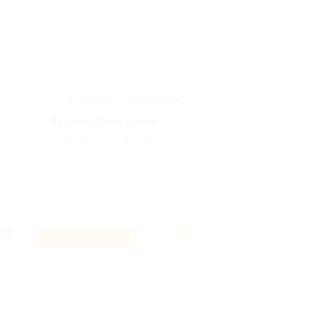
Яндекс Практикум
Moulinex
Лучшие предложения, Услуги
Электроника и т
1.01%
2.4%
Кэшбэк
Кэшбэк