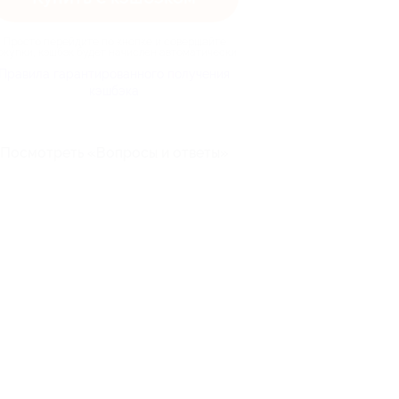
Просто перейдите по кнопке и совершайте
окупки, кэшбэк будет начислен автоматически
Правила гарантированного получения
кэшбэка
Посмотреть «Вопросы и ответы»