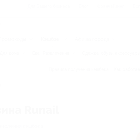
Для Вашего бизнеса
Блог
Франчайзинг
Воп
Промокоды
Кэшбэк
Афиша города
Для дома
Еда
Развлечения
Одежда, обувь, аксессуар
Правила получения кэшбэка
Как работае
ина Runail
числения кэшбэка