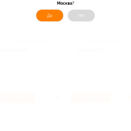
Москва
?
Да
Нет
Aroma-butik
Globaldrive
Красота & Здоровье
Авто, Развлечения
3.07%
2.33%
Кэшбэк
Кэшбэк