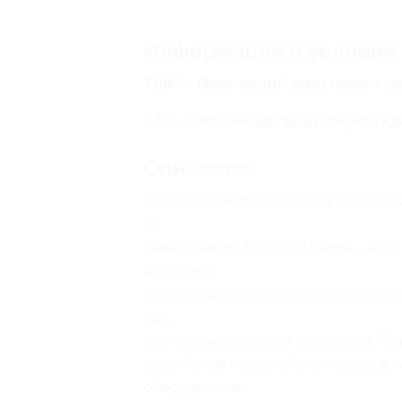
Информация и условия
7.68% - Оплаченный заказ нового к
3.6% - Оплаченный заказ старого к
Описание
Уже 15 лет Runail следит за тенденц
на
новые тренды. Поэтому Runail – один
индустрии.
Производство осуществляется в соб
под
контролем химиков и технологов. Пр
российское и европейское сырье, а 
оборудование.