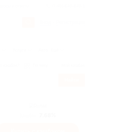
росы и ответы
+7 495 649-649-1
Вход
/
Регистрация
ы
Услуги
Авто
Ещё
т кэшбэк?
По чеку
Мой кэшбэк
Найти
7.68%
Кэшбэк
Купить с кэшбэком