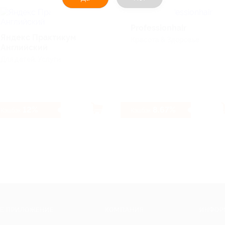
Professionhair
Яндекс Практикум
Красота & Здоровье
Английский
Для детей, Услуги
12%
8.67%
Кэшбэк
Кэшбэк
Е ПРИЛОЖЕНИЕ
КОМПАНИЯ
ИНФОР