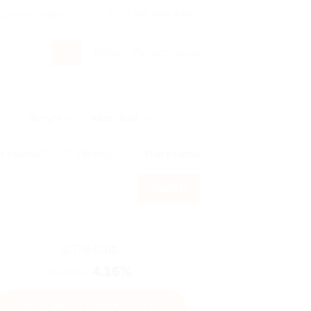
росы и ответы
+7 495 649-649-1
Вход
/
Регистрация
ы
Услуги
Авто
Ещё
т кэшбэк?
По чеку
Мой кэшбэк
Найти
4.16%
Кэшбэк
Купить с кэшбэком