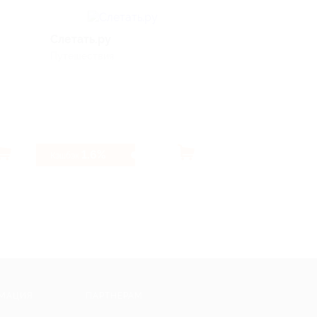
Слетать.ру
Pizza-allo
Путешествия
Еда
1.6%
2.32%
Кэшбэк
Кэшбэк
МАЦИЯ
ПАРТНЕРАМ