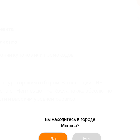
п
лиента
клиента
вании купонов или промокодов.
с кураторским отбором. В коллекции THE
оты от Hermès до The Row, а также абсолютно
сти и высоким уровнем сервиса.
Вы находитесь в городе
Москва
?
Да
Нет