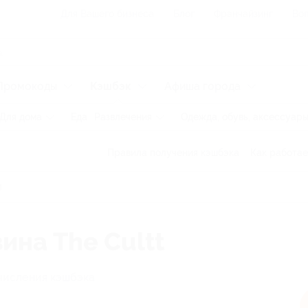
Для Вашего бизнеса
Блог
Франчайзинг
Воп
Промокоды
Кэшбэк
Афиша города
Для дома
Еда
Развлечения
Одежда, обувь, аксессуар
Правила получения кэшбэка
Как работае
ина The Cultt
числения кэшбэка