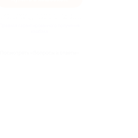
Просто перейдите по кнопке и совершайте
окупки, кэшбэк будет начислен автоматически
Правила гарантированного получения
кэшбэка
Посмотреть «Вопросы и ответы»