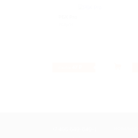
РБК Pro
Услуги
47 ₽
Кэшбэк
+7 495 649-649-1
МОБИЛЬНО