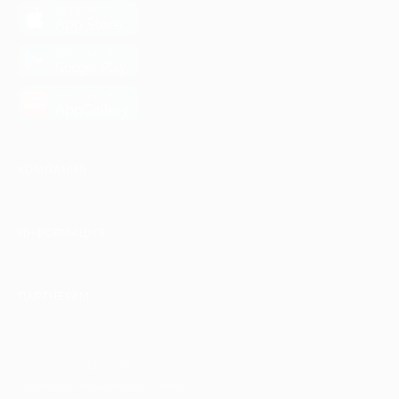
загрузить в
App Store
загрузить в
Google Play
загрузить в
AppGallery
КОМПАНИЯ
ИНФОРМАЦИЯ
ПАРТНЕРАМ
© 2010-2026 BIGLION
Обработка персональных данных