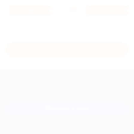
4%
1.6%
Кэшбэк
Кэшбэк
Купить с кэшбэком
+7 495 649-649-1
Для звонка из Москвы
и регионов России
Связаться с нами
МОБИЛЬНОЕ ПРИЛОЖЕНИЕ