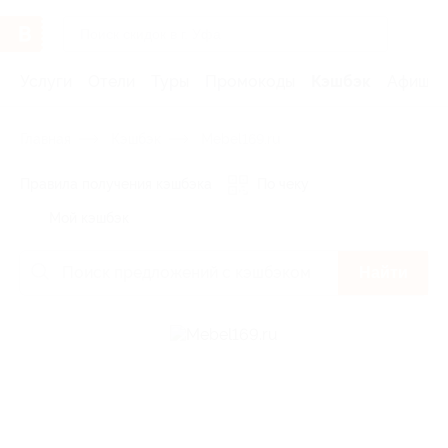
Услуги
Отели
Туры
Промокоды
Кэшбэк
Афиша 
Главная
Кэшбэк
Mebel169.ru
Правила получения кэшбэка
По чеку
Мой кэшбэк
Найти