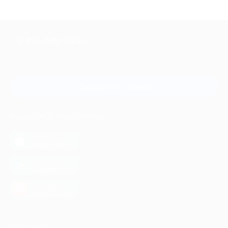
+7 495 649-649-1
Для звонка из Москвы
и регионов России
Связаться с нами
МОБИЛЬНОЕ ПРИЛОЖЕНИЕ
загрузить в
App Store
загрузить в
Google Play
загрузить в
AppGallery
КОМПАНИЯ