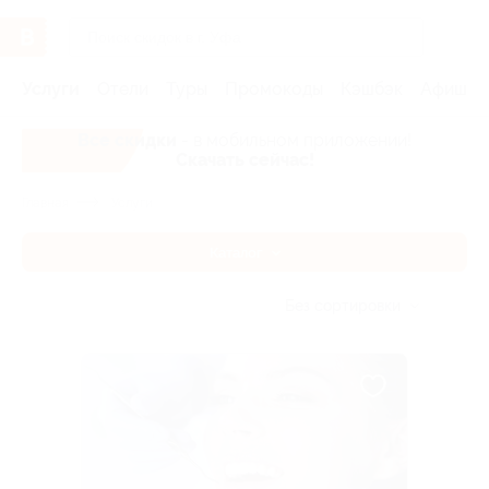
Услуги
Отели
Туры
Промокоды
Кэшбэк
Афиша 
Все скидки
- в мобильном приложении!
Скачать сейчас!
Главная
Услуги
Каталог
Без сортировки