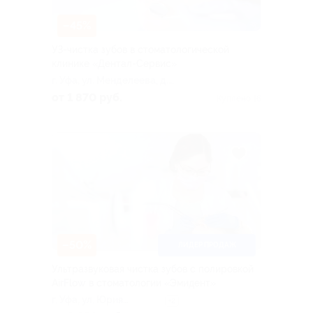
–45%
УЗ-чистка зубов в стоматологической
клинике «Дентал-Сервис»
г. Уфа, ул. Менделеева, д.
122/1
от 1 870 руб.
Куплено 16
–50%
ЛИДЕР ПРОДАЖ
Ультразвуковая чистка зубов с полировкой
AirFlow в стоматологии «Эмидент»
г. Уфа, ул. Юрия
+2