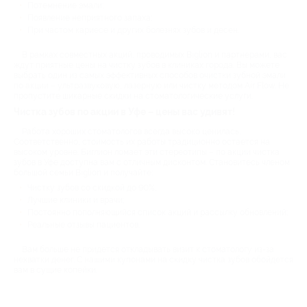
Потемнение эмали;
Появление неприятного запаха;
При частом кариесе и других болезнях зубов и десен.
В рамках совместных акций, проводимых Biglion и партнерами, вас
ждут приятные цены на чистку зубов в клиниках города. Вы можете
выбрать один из самых эффективных способов очистки зубной эмали
по акции – ультразвуковую, лазерную или чистку методом Air Flow. Не
пропустите шикарные скидки на стоматологические услуги.
Чистка зубов по акции в Уфе – цены вас удивят!
Работа хороших стоматологов всегда высоко ценилась.
Соответственно, стоимость их работы традиционно остается на
высоком уровне. Биглион ломает эти стереотипы – по акции чистка
зубов в Уфе доступна вам с отличным дисконтом. Становитесь членом
большой семьи Biglion и получайте:
Чистку зубов со скидкой до 90%;
Лучшие клиники и врачи;
Постоянно пополняющийся список акций и рассылку обновлений;
Реальные отзывы пациентов.
Вам больше не придется откладывать визит к стоматологу из-за
нехватки денег. С нашими купонами на скидку чистка зубов обойдется
вам в сущие копейки.