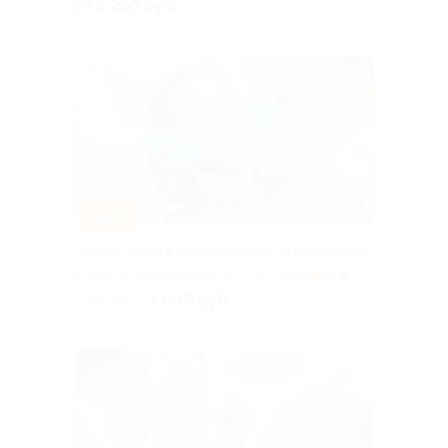
Гагарина, д. 47/1
от 2 250 руб.
Куплено 16
–40%
Чистка зубов в стоматологии «Стомадент+»
г. Уфа, ул. Российская, д.
5.0
(35)
66в
3 000 руб.
5 000 руб.
Куплено 4