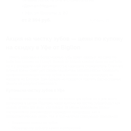
«Дентал-Медикс»
г. Уфа, ул. Цюрупы, д. 80
от 2 394 руб.
Куплено 25
Акция на чистку зубов — цены по купону
на скидку в Уфе от Biglion
Иметь здоровые и белоснежные зубы хочет каждый, но сами по
себе они такими не станут. Важно не только каждый день их чистить,
но и с определенной регулярностью навещать стоматолога. Опытные
зубные врачи советуют своим пациентам периодически проводить
профессиональную чистку зубов, а скидки на эту процедуру вы
найдете на Биглион. Вам больше не придется тратить баснословные
деньги на услуги стоматолога.
Купоны на чистку зубов в Уфе
Гигиена полости рта полезна не только для зубов, но и для всего
организма в целом. Поэтому наши купоны на чистку зубов будут как
нельзя кстати для всех, кто следит за своим здоровьем. Врачи
настоятельно рекомендуют проводить процедуру, как в
профилактических целях, так и при наличии следующих показаний:
Появление налета на зубах;
Образование зубного камня и отложений;