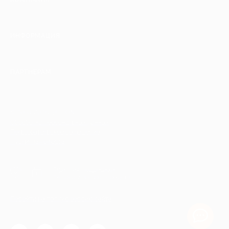
ИНФОРМАЦИЯ
ПАРТНЕРАМ
© 2010-2026 BIGLION
Обработка персональных данных
Пользовательское соглашение
Публичная оферта
Гарантия, поддержка
24 часа и возврат средств
Перейти на полную версию сайта