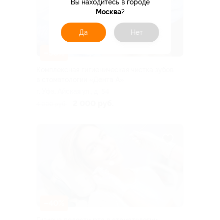
Вы находитесь в городе
Москва
?
Да
Нет
–50%
Комплексная гигиеническая чистка зубов
в стоматологии «Дента А»
г. Уфа, Айская ул., д. 54
2 000 руб.
4 000 руб.
–40%
Гигиена полости рта в стоматологии