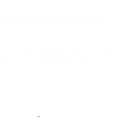
 сайт партнера
Юридическая информация о партнёре
г. Уфа, ул. Менделеева, д. 156/1
г. Уфа, 
2:00
пн-сб: с 09:00 до 21:00, вс: с 12:00
пн-сб: с
до 18:00
до 18:0
+7 (927) 234-33-33
+7 (347
Показать номер телефона
Показат