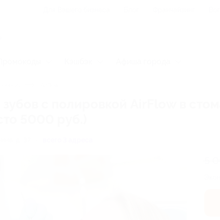
Для Вашего бизнеса
Блог
Франчайзинг
Воп
Промокоды
Кэшбэк
Афиша города
тология
Airflow
 зубов с полировкой AirFlow в сто
то 5000 руб.)
рина, д. 37
всего 3 адреса
5 
Эко