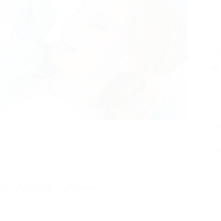
6
В
Поде
Похо
Чи
Ч
ии
Адреса
Отзывы