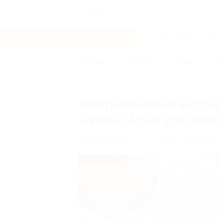
Уфа
Услуги
Отели
Туры
Главная
Услуги
Здоровье
Стома
Ультразвуковая чистка
Офис» (3500 руб. вмес
г. Уфа, ул. Юрия Гага
4.9
(2)
- 30%