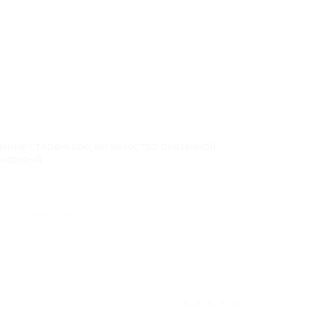
ание старенькое, но качество оказанной
ежливый.
тзыв полезен для вас?
★
★
★
★
★