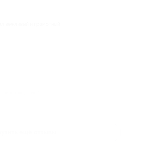
ал вежливый и грамотный
тзыв полезен для вас?
рузить ещё
отзывы