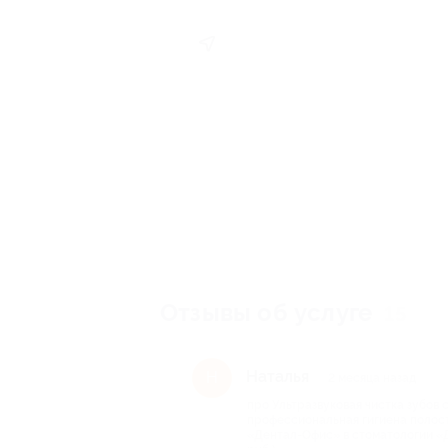
Отзывы об услуге
15
Наталья
Н
2 месяца назад
про Ультразвуковая чистка зубов 
профессиональная гигиена полост
«Дентал-Офис» в стоматологии «