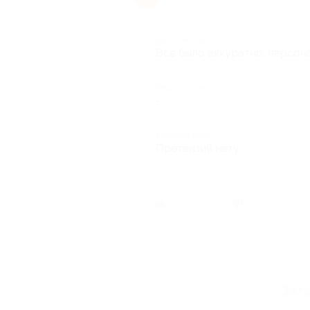
Достоинства
Все было аккуратно, персон
Недостатки
-
Комментарий
Претензий нету
Был ли о
Заг