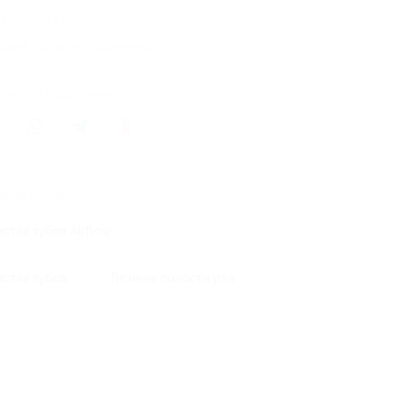
 купонов купили
ремя продаж ограничено!
литься с друзьями
жие акции
стка зубов Airflow
истка зубов
Гигиена полости рта