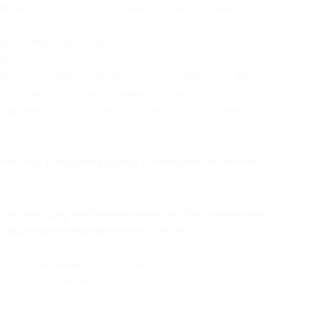
ниченное количество купонов для себя или
производства: Корея;
сь по телефону;
 или переносе записи не менее чем за 12 часов;
лее чем на 15 минут, администрация
 процедуру на другое удобное для участника
 чистку, шлифовку зубов с полировкой AirFlow
ю процедуру ультразвуковой чистки, шлифовки
т следующие медицинские услуги:
а;
(ультразвуковым скалером);
го зубного камня;
low;