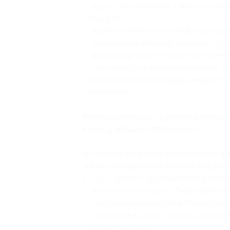
— один человек может купить неогра
в подарок;
— в работе используются материалы 
— обязательна предварительная запи
— рекомендовано сообщить об отмене
— если участник акции опаздывает бо
стоматологии имеет право перенести
и себя время.
Купон действует на ультразвуковую
и консультацию стоматолога.
В стоимость купона на комплексну
зубов с полировкой AirFlow входя
— осмотр и консультация специалист
— чистка полости рта УЗ-аппаратом 
— снятие наддесневого и поддеснево
— шлифовка зубов с полировкой AirF
— фторирование;