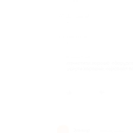
руб.)
Достоинства
-
Недостатки
-
Комментарий
почистили хорошо. оборудов
услуги хорошее. персонал в
Был ли о
Эльвир
Э
5 месяцев назад