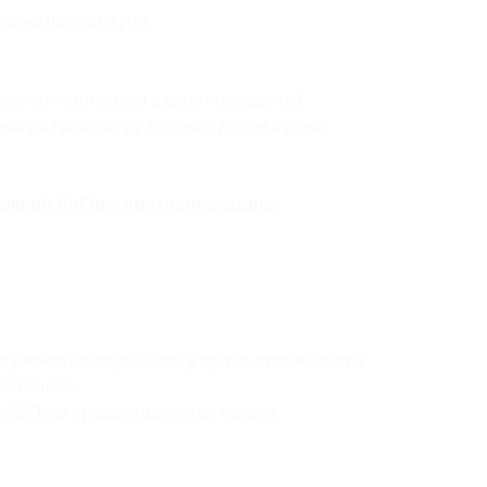
гиене полости рта.
 клиент записался в день посещения);
скую процедуру лечения десен в день
овкой AirFlow противопоказана:
учения консультации у врача-специалиста
оказаниям.
 AirFlow предоставляется только