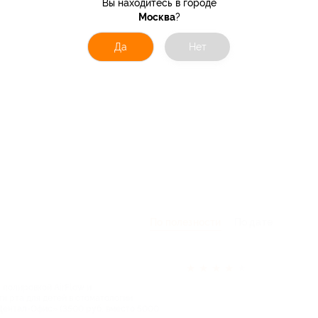
Вы находитесь в городе
Москва
?
Да
Нет
По полезности
По дате
★
★
★
★
★
с полировкой AirFlow и
и рта для детей в стоматологии
Дентал-Офис» (3500 руб. вместо 5000