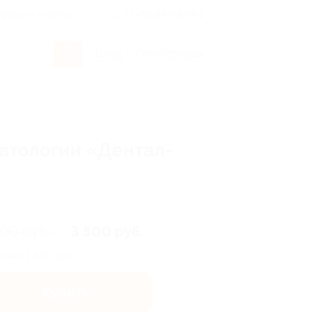
росы и ответы
+7 495 649-649-1
Вход
/
Регистрация
матологии «Дентал-
000 руб.
3 500 руб.
номия
1 500 руб.
Купить
5