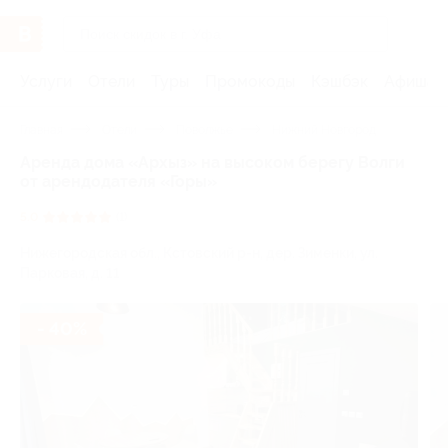
Услуги
Отели
Туры
Промокоды
Кэшбэк
Афиша 
Главная
Отели
Поволжье
Нижний Новгород
Аренда дома «Архыз» на высоком берегу Волги
от арендодателя «Горы»
5.0
(1)
Нижегородская обл., Кстовский р-н, дер. Зименки, ул.
Парковая, д. 11
- 40%