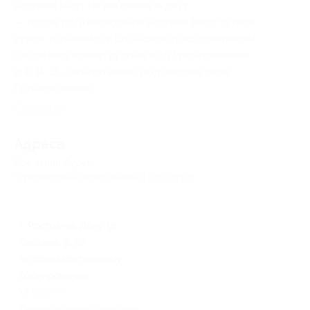
наличие мест на выбранную дату;
— после подтверждения наличия мест купить
купон, позвонить и сообщить представителям
гостиницы номер купона
, код бронирования
и Ф. И. О., окончательно подтвердив свое
бронирование.
Свернуть
Адресa
Все акции
Аурум
Юридическая информация о партнёре
г. Ростов-на-Дону, ул.
Сарьяна, д. 35
по предварительному
бронированию
+7 (928) 907-26-00
Показать номер телефона