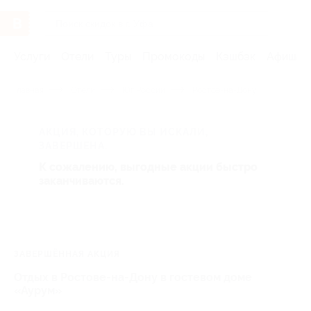
Услуги
Отели
Туры
Промокоды
Кэшбэк
Афиша 
Главная
Отели
Юг России
Ростов-на-Дону
АКЦИЯ, КОТОРУЮ ВЫ ИСКАЛИ,
ЗАВЕРШЕНА.
К сожалению, выгодные акции быстро
заканчиваются.
ЗАВЕРШЁННАЯ АКЦИЯ
Отдых в Ростове-на-Дону в гостевом доме
«Аурум»