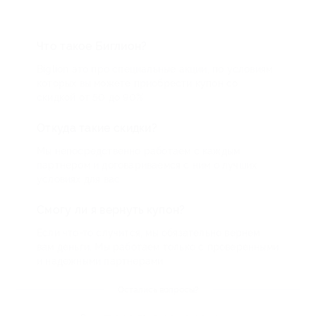
Что такое Биглион?
Biglion это про специальные акции, по условиям
которых вы можете приобрести купон со
скидкой от 50 до 90%
Откуда такие скидки?
Мы непосредственно работаем с каждым
партнером и договариваемся с ним о лучших
условиях для вас
Смогу ли я вернуть купон?
Если что-то случится, мы обязательно вернем
вам деньги. Мы работаем только с проверенными
и надежными партнерами
Остались вопросы?