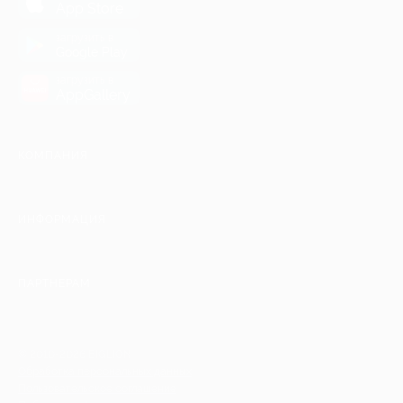
App Store
загрузить в
Google Play
загрузить в
AppGallery
КОМПАНИЯ
ИНФОРМАЦИЯ
ПАРТНЕРАМ
© 2010-2026 BIGLION
Обработка персональных данных
Пользовательское соглашение