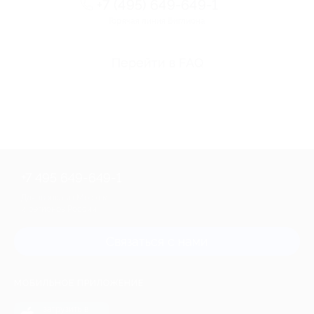
+7 (495) 649-649-1
Горячая линия Биглиона
Перейти в FAQ
+7 495 649-649-1
Для звонка из Москвы
и регионов России
Связаться с нами
МОБИЛЬНОЕ ПРИЛОЖЕНИЕ
загрузить в