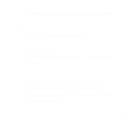
Достоинства
Замечательное месторасположение
Недостатки
Бассейн прохладненький
Комментарий
В целом очень не плохо . Приеду ещё
летом
Ответ партнера опубликован 4 года назад
Спасибо за отзыв. Бассейн +27 К
сожалению,выше 27 прогревается в
солнечные дни
Отзыв полезен?