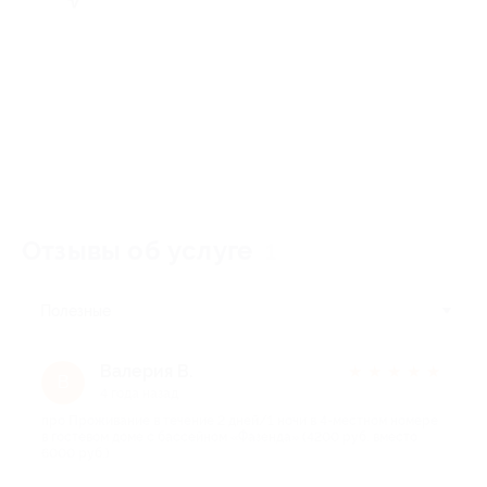
Отзывы об услуге
1
Полезные
Валерия В.
★
★
★
★
★
В
4 года назад
про Проживание в течение 2 дней/1 ночи в 4-местном номере
в гостевом доме с бассейном «Фазенда» (4200 руб. вместо
6000 руб.)