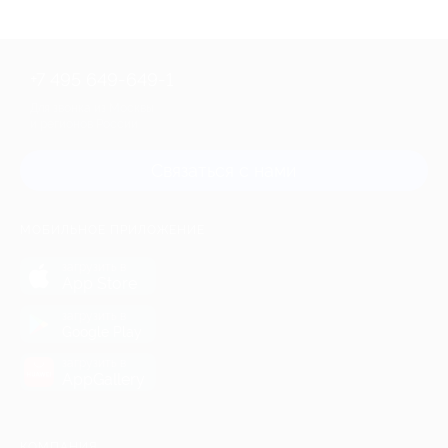
+7 495 649-649-1
Для звонка из Москвы
и регионов России
Связаться с нами
МОБИЛЬНОЕ ПРИЛОЖЕНИЕ
загрузить в
App Store
загрузить в
Google Play
загрузить в
AppGallery
КОМПАНИЯ