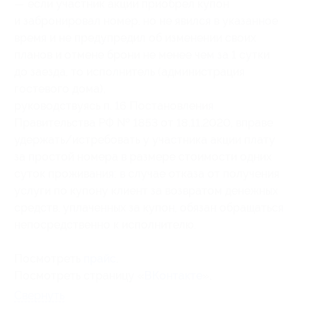
— если участник акции приобрел купон
и забронировал номер, но не явился в указанное
время и не предупредил об изменении своих
планов и отмене брони не менее чем за 1 сутки
до заезда, то исполнитель (администрация
гостевого дома),
руководствуясь п. 16 Постановления
Правительства РФ № 1853 от 18.11.2020, вправе
удержать/истребовать у участника акции плату
за простой номера в размере стоимости одних
суток проживания; в случае отказа от получения
услуги по купону клиент за возвратом денежных
средств, уплаченных за купон, обязан обращаться
непосредственно к исполнителю.
Посмотреть
прайс
.
Посмотреть страницу «
ВКонтакте
».
Свернуть