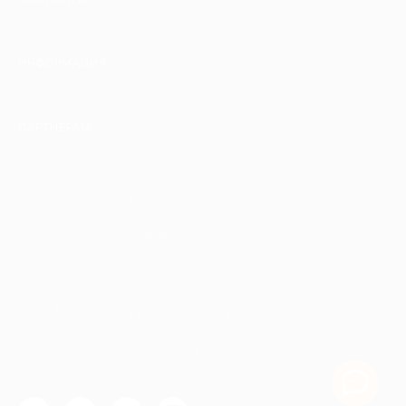
ИНФОРМАЦИЯ
ПАРТНЕРАМ
© 2010-2026 BIGLION
Обработка персональных данных
Пользовательское соглашение
Публичная оферта
Гарантия, поддержка
24 часа и возврат средств
Перейти на полную версию сайта