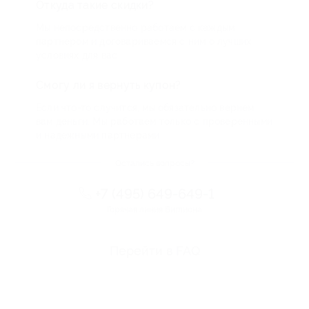
Откуда такие скидки?
Мы непосредственно работаем с каждым
партнером и договариваемся с ним о лучших
условиях для вас
Смогу ли я вернуть купон?
Если что-то случится, мы обязательно вернем
вам деньги. Мы работаем только с проверенными
и надежными партнерами
Остались вопросы?
+7 (495) 649-649-1
Горячая линия Биглиона
Перейти в FAQ