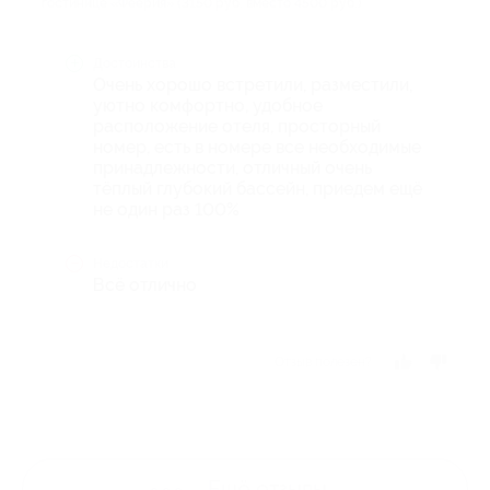
гостинице «Феерия» (3150 руб. вместо 4500 руб.)
Достоинства
Очень хорошо встретили, разместили,
уютно комфортно, удобное
расположение отеля, просторный
номер, есть в номере все необходимые
принадлежности, отличный очень
тёплый глубокий бассейн, приедем ещё
не один раз 100%
Недостатки
Всё отлично
Отзыв полезен?
Ещё
отзывы