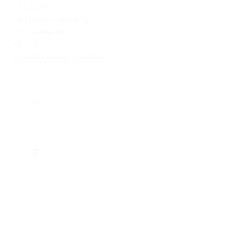
133, к. 15б
по предварительному
бронированию
+7 (918) 994-89-04
Показать номер телефона