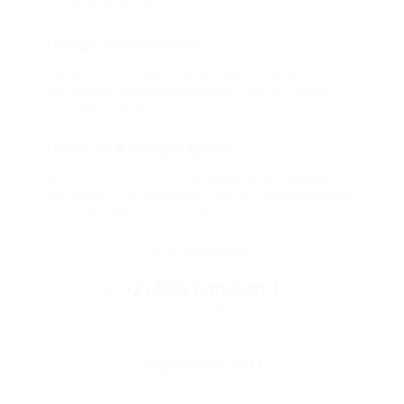
скидкой от 50 до 90%
Откуда такие скидки?
Мы непосредственно работаем с каждым
партнером и договариваемся с ним о лучших
условиях для вас
Смогу ли я вернуть купон?
Если что-то случится, мы обязательно вернем
вам деньги. Мы работаем только с проверенными
и надежными партнерами
Остались вопросы?
+7 (495) 649-649-1
Горячая линия Биглиона
Перейти в FAQ