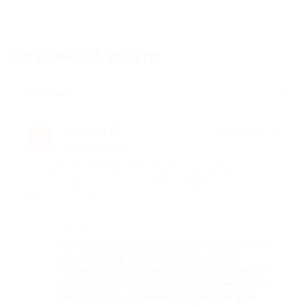
Отзывы об услуге
7
Полезные
Наталья П.
★
★
★
★
★
Н
9 месяцев назад
про Проживание в течение 4 дней/3 ночей в 2-местном
номере категории стандарт (1 этаж) для двоих в период с
01.10.2025 по 30.12.2025 в гостинице «Феерия» (7350 руб.
вместо 10 500 руб.)
Достоинства
Приехали раньше времени, предложили
искупаться в бассейне пока номер
готовится, так и сделали. На купались и
заселились. Бассейн тёплый, помещение
тёплое, есть душевая с туалетом, фен,