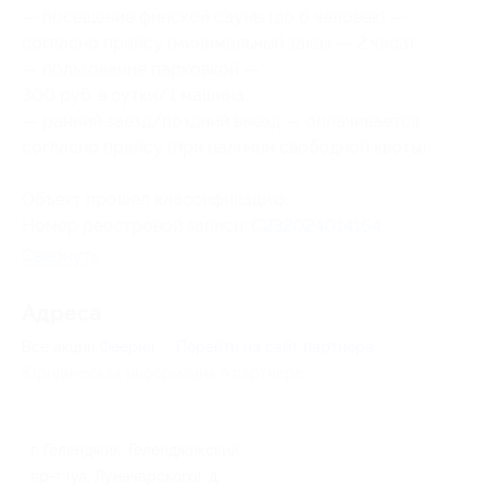
— посещение финской сауны (до 6 человек) —
согласно прайсу (минимальный заказ — 2 часа);
— пользование парковкой —
300 руб. в сутки/1 машина;
— ранний заезд/поздний выезд — оплачивается
согласно прайсу (при наличии свободной квоты).
Объект прошел классификацию.
Номер реестровой записи:
С232024014164
.
Свернуть
Адресa
Все акции
Феерия
Перейти на сайт партнера
Юридическая информация о партнёре
г. Геленджик, Геленджикский
пр-т (ул. Луначарского), д.