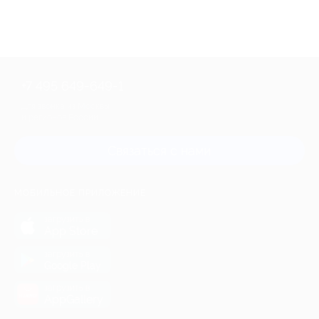
+7 495 649-649-1
Для звонка из Москвы
и регионов России
Связаться с нами
МОБИЛЬНОЕ ПРИЛОЖЕНИЕ
загрузить в
App Store
загрузить в
Google Play
загрузить в
AppGallery