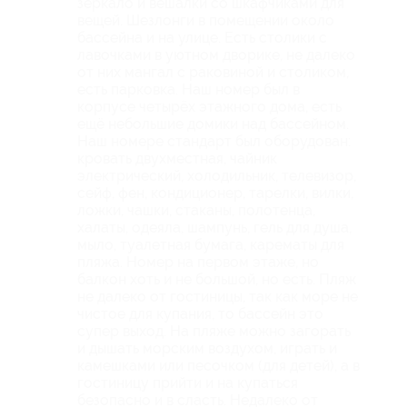
зеркало и вешалки со шкафчиками для
вещей. Шезлонги в помещении около
бассейна и на улице. Есть столики с
лавочками в уютном дворике, не далеко
от них мангал с раковиной и столиком,
есть парковка. Наш номер был в
корпусе четырёх этажного дома, есть
ещё небольшие домики над бассейном.
Наш номере стандарт был оборудован:
кровать двухместная, чайник
электрический, холодильник, телевизор,
сейф, фен, кондиционер, тарелки, вилки,
ложки, чашки, стаканы, полотенца,
халаты, одеяла, шампунь, гель для душа,
мыло, туалетная бумага, карематы для
пляжа. Номер на первом этаже, но
балкон хоть и не большой, но есть. Пляж
не далеко от гостиницы, так как море не
чистое для купания, то бассейн это
супер выход. На пляже можно загорать
и дышать морским воздухом, играть и
камешками или песочком (для детей), а в
гостиницу прийти и на купаться
безопасно и в сласть. Недалеко от