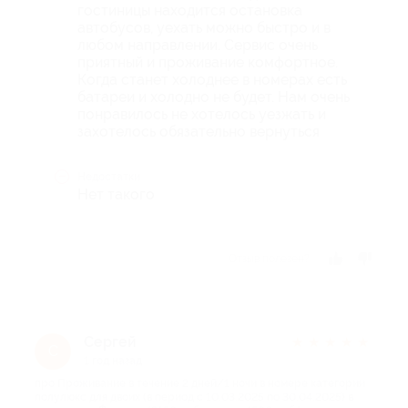
гостиницы находится остановка
автобусов, уехать можно быстро и в
любом направлении. Сервис очень
приятный и проживание комфортное.
Когда станет холоднее в номерах есть
батареи и холодно не будет. Нам очень
понравилось не хотелось уезжать и
захотелось обязательно вернуться
Недостатки
Нет такого
Отзыв полезен?
Сергей
★
★
★
★
★
С
1 год назад
про Проживание в течение 2 дней/1 ночи в номере категории
полулюкс для двоих (в период с 10.03.2025 по 30.04.2025) в