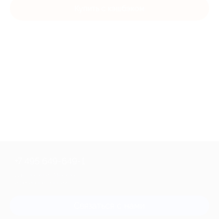
Купить с кэшбэком
+7 495 649-649-1
Для звонка из Москвы
и регионов России
Связаться с нами