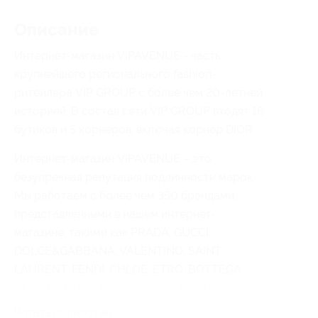
Описание
Интернет-магазин VIPAVENUE - часть
крупнейшего регионального fashion-
ритейлера VIP GROUP с более чем 20-летней
историей. В состав сети VIP GROUP входят 16
бутиков и 5 корнеров, включая корнер DIOR.
Интернет-магазин VIPAVENUE – это
безупречная репутация подлинности марок.
Мы работаем с более чем 350 брендами,
представленными в нашем интернет-
магазине, такими как PRADA, GUCCI,
DOLCE&GABBANA, VALENTINO, SAINT
LAURENT, FENDI, CHLOE, ETRO, BOTTEGA
VENETA, HUGO BOSS, MICHAEL KORS и
другими.
Читать полностью