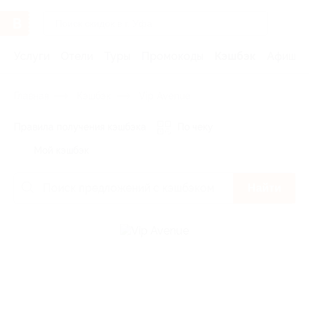
Услуги
Отели
Туры
Промокоды
Кэшбэк
Афиша 
Главная
Кэшбэк
Vip Avenue
Правила получения кэшбэка
По чеку
Мой кэшбэк
Найти