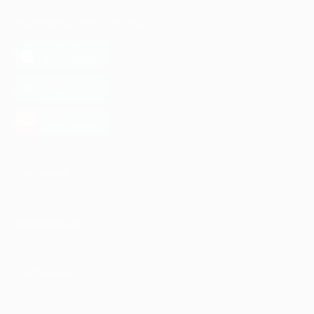
МОБИЛЬНОЕ ПРИЛОЖЕНИЕ
загрузить в
App Store
загрузить в
Google Play
загрузить в
AppGallery
КОМПАНИЯ
ИНФОРМАЦИЯ
ПАРТНЕРАМ