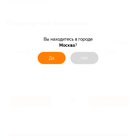
Популярные магазины
Вы находитесь в городе
Москва
?
Velodrive
Skysmart
Да
Нет
Лучшие предложения, Для детей,
...
116 ₽
80 ₽
Кэшбэк
Кэшбэк