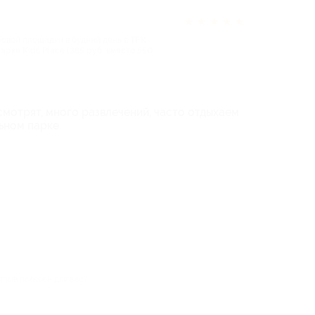
★
★
★
★
★
ровой площадки в будний день в ТРК
арке Kids Place (385 руб. вместо 550
 смотрят, много развлечений, часто отдыхаем
льном парке
ю
тзыв полезен для вас?