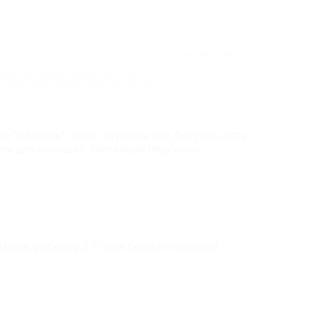
★
★
★
★
★
ровой площадки в будний день в детском
в ТРК Ultra (250 руб. вместо 500 руб.)
х "лазелок", горок, игровых зон, батутов, есть
ком для малышей. Вежливый персонал.
 цена, ребенку 2,7 года было интересно!
тзыв полезен для вас?