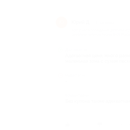
Юрий Д.
Ю
1 год назад
про 2 часа посещения детской иг
развлекательном парке Kids Place 
Достоинства
Адекватная цена, много разны
маленькая зона с сухим пес
Недостатки
-
Комментарий
Без купона также адекватная
Был ли о