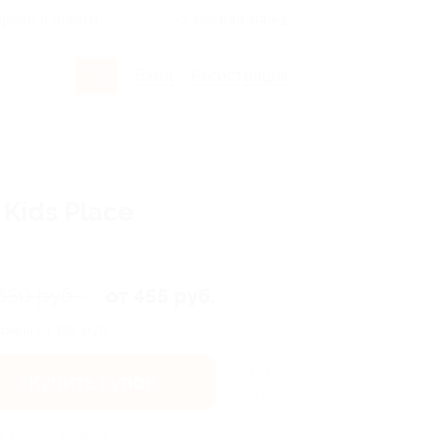
росы и ответы
+7 495 649-649-1
Вход
/
Регистрация
Kids Place
650 руб.
от 455 руб.
омия от 195 руб.
Купить купон
27
4 купона купили