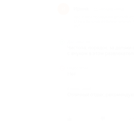
Ирина
И
11 месяцев назад
про 2 часа посещения детской иг
Ultra в детском развлекательном п
руб.)
Достоинства
Чистота, порядок, за детьми
с внуком в этом развлекате
Недостатки
Нет
Комментарий
Отличный отдых, рекоменду
Был ли о