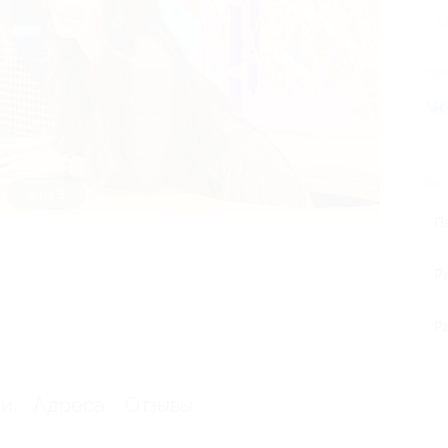
В
Поде
Похо
3 из 3
П
Р
Р
ии
Адреса
Отзывы