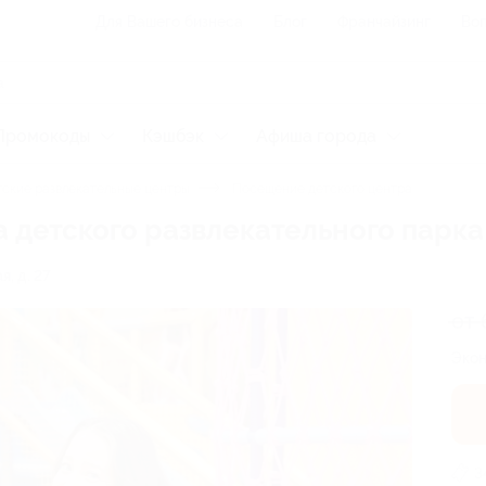
Для Вашего бизнеса
Блог
Франчайзинг
Воп
Промокоды
Кэшбэк
Афиша города
ские развлекательные центры
Посещение детского центра
 детского развлекательного парка 
я, д. 27
от 
Экон
3