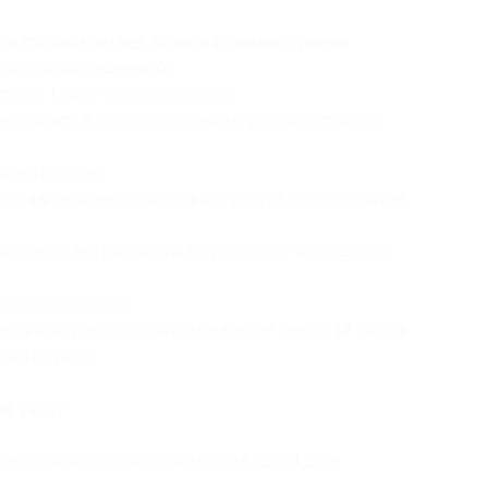
о по записи (без записи администрация
азать в посещении);
е до 12 лет (включительно);
находиться в сопровождении взрослых (старше
иметь носки;
по заполняемости парка перед его посещением
оведение мероприятий и групповые посещения
сь по телефону;
 или переносе записи не менее чем за 12 часов;
вить купон.
ы услуг:
 детской игровой площадки в будний день