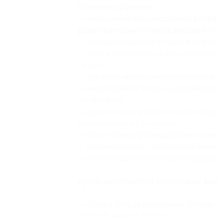
Основные условия:
— посещение осуществляется строг
развлекательного парка вправе отк
— посещать парк могут дети в возраст
— дети в возрасте до 4 лет должны 
18 лет);
— при себе необходимо обязательно 
— необходимо уточнять информацию 
по телефону;
— купон не распространяется на пр
для компаний от 5 человек;
— обязательна предварительная запи
— рекомендовано сообщить об отмене
— при посещении необходимо предъя
Купон действует на следующие вид
— Скидка 30% на посещение (2 часа)
(455 руб. вместо 650 руб.)