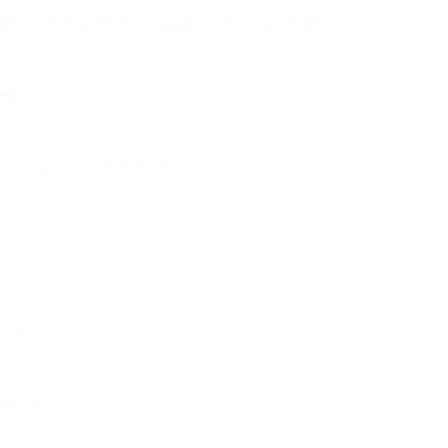
 детской игровой площадки в выходной день
ны:
» с поролоновой ямой;
ном;
еньких;