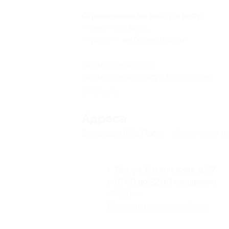
Ограничения по росту и весу:
— вес — до 50 кг;
— рост — не более 150 см.
Посмотреть
прайс
.
Посмотреть группу «
ВКонтакте
».
Свернуть
Адресa
Все акции
Kids Place
Юридическая ин
г. Уфа, ул. Бакалинская, д. 27
с 10:00 до 22:00 ежедневно
+7 (919) 616-95-13
Показать номер телефона