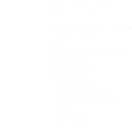
— Скидка 30% на посещение (2 часа)
(490 руб. вместо 700 руб.)
Вас ждут разнообразные аттракцио
— скалодром «Вулкан»;
— батуты;
— полоса препятствий «Ниндзя-парк
— воздушные пушки;
— «Сырный» домик;
— лабиринты «Соты»;
— качели-гнездо;
— настольный футбол;
— плетеная сеть «Спайдер»;
— лабиринт с горкой и сухим бассей
— карусель «Чаша»;
— карусель «Радуга»;
— «малышковая» зона для самых мал
— мини-песочница.