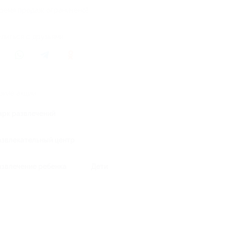
ремя продаж ограничено!
литься с друзьями
жие акции
арк развлечений
азвлекательный центр
азвлечение ребенка
Дети