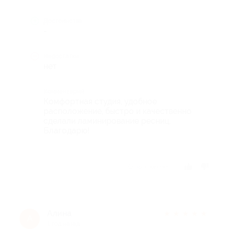
Достоинства
-
Недостатки
нет
Комментарий
Комфортная студия, удобное
расположение, быстро и качественно
сделали ламинирование ресниц.
Благодарю!
Отзыв полезен?
Алина
★
★
★
★
★
А
1 год назад