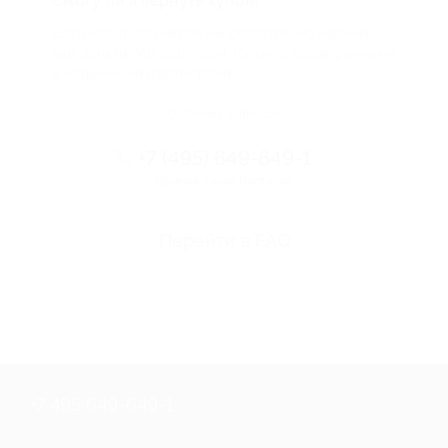
Смогу ли я вернуть купон?
Если что-то случится, мы обязательно вернем
вам деньги. Мы работаем только с проверенными
и надежными партнерами
Остались вопросы?
+7 (495) 649-649-1
Горячая линия Биглиона
Перейти в FAQ
+7 495 649-649-1
Для звонка из Москвы