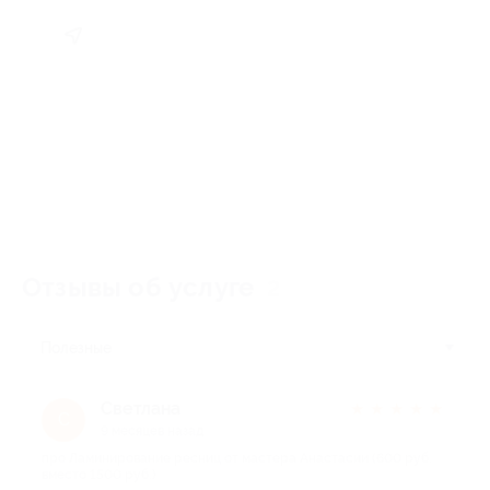
Отзывы об услуге
2
Полезные
Светлана
★
★
★
★
★
С
9 месяцев назад
про Ламинирование ресниц от мастера Анастасии (600 руб.
вместо 1500 руб.)