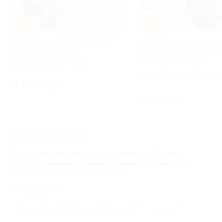
–30%
–50%
ЗАПИСАТЬСЯ ОНЛАЙН
Оформление ресниц и бровей
Архитектура и окрашив
в клинике Amedikall
бровей, ламинирование 
в салоне «Бонжур»
Юрия Гагарина ул, д. 40
Софьи Перовской ул, д. 2
от 1 050 руб.
от 300 руб.
ЗАВЕРШЁННАЯ АКЦИЯ
Наращивание ресниц, архитектура бровей
с окрашиванием, ламинирование бровей или
ресниц от мастера Анастасии
5.0
(1)
г. Уфа, ул. 50 лет СССР, д. 34, под. 2, эт. 17, студия 117