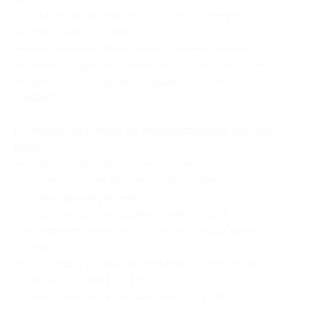
— коррекция формы (по золотому сечению);
— нанесение состава № 3;
— вычесывание бровей в направлении новой
формы и коррекция лишних волосков пинцетом.
Эффект от процедуры сохраняется более
3 недель.
В стоимость купона на ламинирование ресниц
входит:
— консультация по желаемому результату;
— демакияж межресничного пространства,
обезжиривание ресниц;
— изоляция патчем ресниц нижнего века,
наклеивание силиконового валика подобранного
размера;
— раскладка ресниц, поочередное нанесение
и снятие составов № 1, № 2;
— нанесение кератиновой сыворотки № 3.