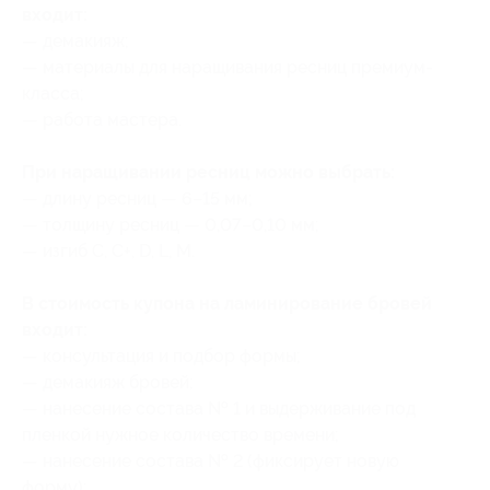
входит:
— демакияж;
— материалы для наращивания ресниц премиум-
класса;
— работа мастера.
При наращивании ресниц можно выбрать:
— длину ресниц — 6–15 мм;
— толщину ресниц — 0,07–0,10 мм;
— изгиб C, C+, D, L, M.
В стоимость купона на ламинирование бровей
входит:
— консультация и подбор формы;
— демакияж бровей;
— нанесение состава № 1 и выдерживание под
пленкой нужное количество времени;
— нанесение состава № 2 (фиксирует новую
форму);