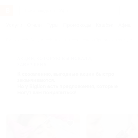
Услуги
Отели
Туры
Промокоды
Кэшбэк
Афиша 
Главная
Услуги
Красота
Уход за бровями и ресницами
АКЦИЯ, КОТОРУЮ ВЫ ИСКАЛИ,
ЗАВЕРШЕНА.
К сожалению, выгодные акции быстро
заканчиваются.
Но у Biglion есть предложения, которые
могут вам понравиться!