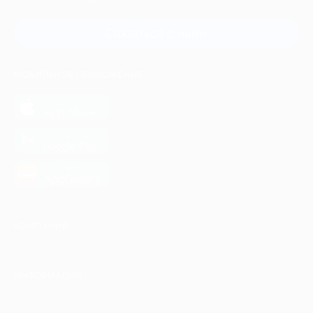
и регионов России
Связаться с нами
МОБИЛЬНОЕ ПРИЛОЖЕНИЕ
загрузить в
App Store
загрузить в
Google Play
загрузить в
AppGallery
КОМПАНИЯ
ИНФОРМАЦИЯ