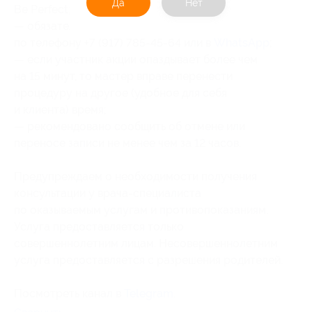
Да
Нет
Be Perfect;
— обязательна предварительная запись
по телефону +7 (917) 785-45-64 или в
WhatsApp
;
— если участник акции опаздывает более чем
на 15 минут, то мастер вправе перенести
процедуру на другое (удобное для себя
и клиента) время;
— рекомендовано сообщить об отмене или
переносе записи не менее чем за 12 часов.
Предупреждаем о необходимости получения
консультации у врача-специалиста
по оказываемым услугам и противопоказаниям.
Услуга предоставляется только
совершеннолетним лицам. Несовершеннолетним
услуга предоставляется с разрешения родителей.
Посмотреть канал в
Telegram
.