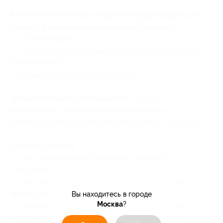
В стоимость купона на архитектуру/коррекцию
бровей с окрашиванием краской входит:
— подбор формы;
— коррекция и удаление лишних волосков (пинцет,
паста или воск);
— окрашивание бровей краской.
Дополнительно оплачивается:
снятие
наращенных ресниц (профессиональным
антиаллергенным кремом-ремувером) — 300 руб.
Прочие условия:
— для окрашивания используется краска
Levissime;
— для ламинирование используется косметика
бренда Innovator Cosmetics;
Вы находитесь в городе
Москва
?
— наращивание производиться на следующих
материалах: Enigma, Barbara, Lovely, Le Mat,