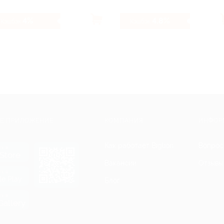
4%
4.8%
Кэшбэк
Кэшбэк
Е ПРИЛОЖЕНИЕ
КОМПАНИЯ
ИНФОР
Как работает Biglion
Вопрос
ть в
Store
Вакансии
Отзывы
ть в
le Play
Блог
ть в
allery