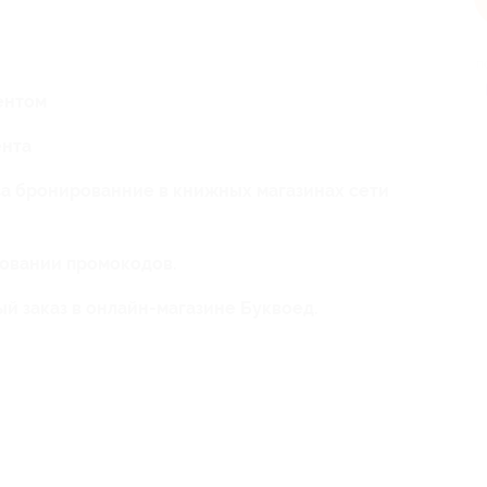
п
ентом
ента
за бронированние в книжных магазинах сети
зовании промокодов.
ый заказ в онлайн-магазине Буквоед.