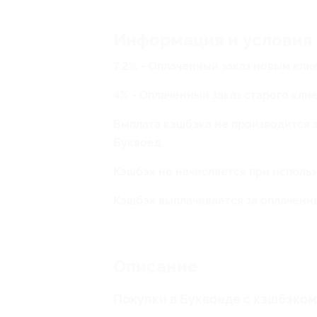
Информация и условия
7.2% - Оплаченный заказ новым кли
4% - Оплаченный заказ старого кли
Выплата кэшбэка не производится 
Буквоед.
Кэшбэк не начисляется при исполь
Кэшбэк выплачивается за оплаченн
Описание
Покупки в Буквоеде с кэшбэком