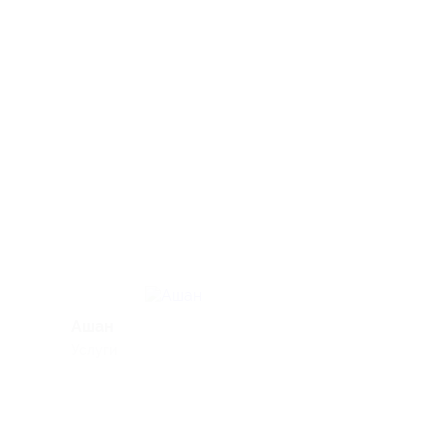
Ашан
ЗдравСити
Услуги
Здоровье