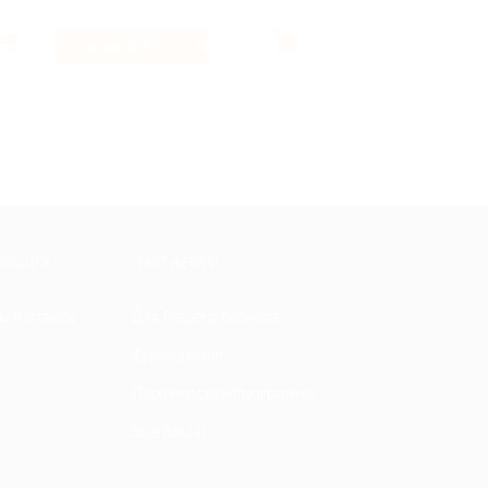
2.4%
2.22%
Кэшбэк
Кэшбэк
МАЦИЯ
ПАРТНЕРАМ
ы и ответы
Для Вашего бизнеса
Франчайзинг
Партнерская программа
Все акции