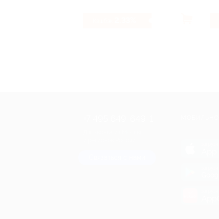
2.33%
Кэшбэк
+7 495 649-649-1
МОБИЛЬНО
Для звонка из Москвы
и регионов России
загрузи
App 
Связаться с нами
загрузи
Goog
загрузи
AppG