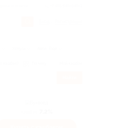
росы и ответы
+7 495 649-649-1
Вход
/
Регистрация
ы
Услуги
Авто
Ещё
т кэшбэк?
По чеку
Мой кэшбэк
Найти
7.2%
Кэшбэк
Купить с кэшбэком