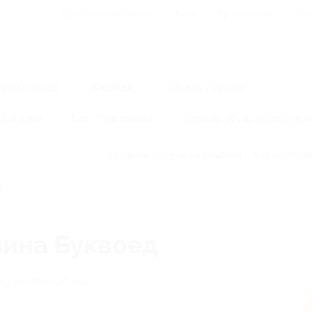
Для Вашего бизнеса
Блог
Франчайзинг
Воп
Промокоды
Кэшбэк
Афиша города
Для дома
Еда
Развлечения
Одежда, обувь, аксессуар
Правила получения кэшбэка
Как работае
зина Буквоед
исления кэшбэка