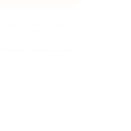
Просто перейдите по кнопке и совершайте
окупки, кэшбэк будет начислен автоматически
Правила гарантированного получения
кэшбэка
Посмотреть «Вопросы и ответы»