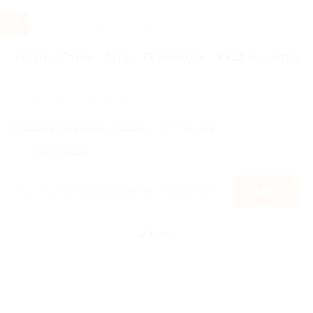
Услуги
Отели
Туры
Промокоды
Кэшбэк
Афиша 
Главная
Кэшбэк
Бука
Правила получения кэшбэка
По чеку
Мой кэшбэк
Найти