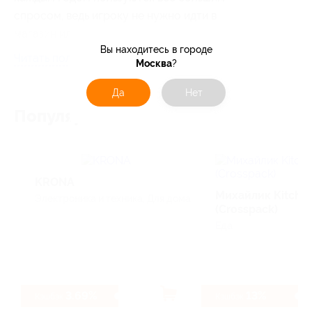
спросом, ведь игроку не нужно идти в
магазин или ждать доставку - установка
Вы находитесь в городе
начнется сразу после покупки
Читать полностью
Москва
?
Да
Нет
Популярные магазины
KRONA
Михайлик Kitche
Электроника и техника, Для дома
(Crosspack)
Еда
3.69%
13%
Кэшбэк
Кэшбэк