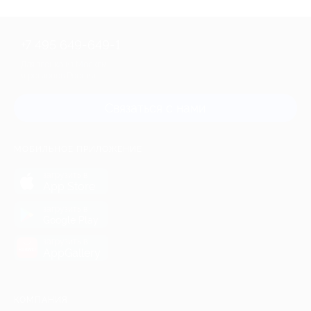
+7 495 649-649-1
Для звонка из Москвы
и регионов России
Связаться с нами
МОБИЛЬНОЕ ПРИЛОЖЕНИЕ
загрузить в
App Store
загрузить в
Google Play
загрузить в
AppGallery
КОМПАНИЯ