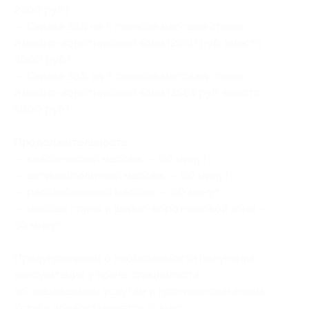
2400 руб.)
— Скидка 34% на 5 сеансов массажа спины
и шейно-воротниковой зоны (2640 руб. вместо
4000 руб.)
— Скидка 36% на 7 сеансов массажа спины
и шейно-воротниковой зоны (3584 руб. вместо
5600 руб.)
Продолжительность:
— классический массаж — 60 минут;
— антицеллюлитный массаж — 60 минут;
— расслабляющий массаж — 60 минут;
— массаж спины и шейно-воротниковой зоны —
30 минут.
Предупреждаем о необходимости получения
консультации у врача-специалиста
по оказываемым услугам и противопоказаниям.
Услуга предоставляется только