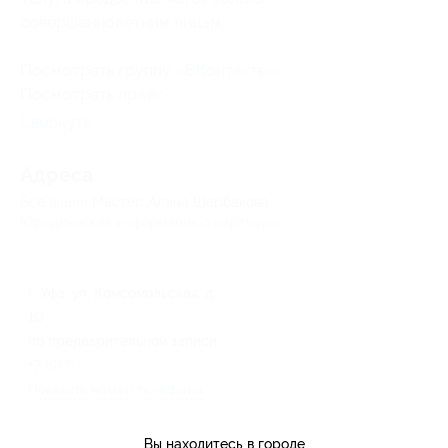
совершеннолетним лицам.
Посмотреть группу «
ВКонтакте
».
Посмотреть
прайс
.
Свернуть
Адресa
Все акции
Мастер Алина Щербакова
Юридическая информация о партнёре
г. Уфа, ул. Комсомольская, д.
10
по предварительной записи
+7 (917) 794-95-93
Показать номер телефона
Вы находитесь в городе