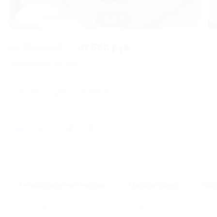
1 из 2
от 800 руб.
от 560 руб.
Экономия от 240 руб.
1 купон купили
Время продаж ограничено!
Поделиться с друзьями
7
Похожие акции
Антицеллюлитный массаж
Массаж спины
Масс
Начало действия
Окончание действия