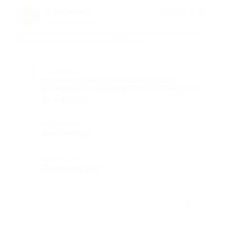
Anastasia B.
★
★
★
★
★
A
9 месяцев назад
про 7 сеансов антицеллюлитного массажа от мастера Алины
Щербаковой (5544 руб. вместо 12 600 руб.)
Достоинства
Алина профессионал своего дела,
внимательный мастер. Хороший эффект
от массажа.
Недостатки
Рекомендую
Комментарий
Повторю курс
Отзыв полезен?