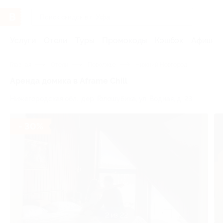
Услуги
Отели
Туры
Промокоды
Кэшбэк
Афиша 
Главная
Отели
Поволжье
Нижний Новгород
Аренда домика в Aframe Chill
Нижегородская обл., дер. Голошубиха, ул. Водная, д. 23
- 30%
2 из 22