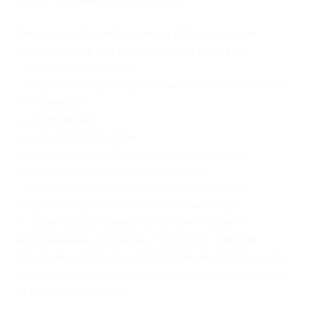
Описание «
Афрейм домика № 1
» (есть все
необходимое для комфортного отдыха):
— уютный дом-студия;
— в доме есть два двуспальных места на 4 гостей;
— телевизор;
— кондиционер;
— в доме теплые полы;
— есть кухонное оборудование с посудой;
— индивидуальная зона с мангалом;
— есть собственная смотровая площадка:
открывайте для себя великолепные виды;
— идеально для семейных встреч: создайте
незабываемые моменты с близкими, отмечая
праздники, устраивая долгожданные встречи или
просто наслаждаясь совместным временем вдали
от городской суеты.