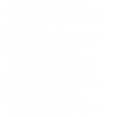
приобретается купон на пятницу;
— купоны могут суммироваться (исходя
из необходимого количества дней аренды дома);
— домики подходят для спокойного отдыха, без
вечеринок и громкой музыки;
— если участник акции приобрел купон
и арендовал дом, но не явился в указанное время
и не предупредил об изменении своих планов
и отмене брони не менее чем в срок,
установленный
исполнителем
, то исполнитель
(арендатор) вправе удержать/истребовать
у участника акции плату за простой дома
в размере стоимости одних суток аренды,
в случае отказа от получения услуги по купону
клиент за возвратом денежных средств,
уплаченных за купон, обязан обращаться
непосредственно к исполнителю;
— при заезде необходимо иметь при себе купон;
— координаты для «Яндекс.Навигатора»: