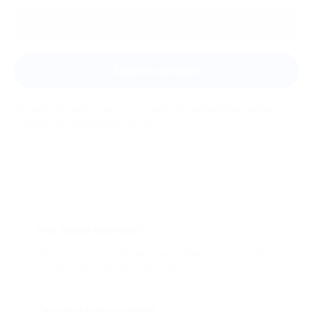
Оставить отзыв
Задать вопрос
Мы всегда рады помочь: служба поддержки Биглиона
ответит на любой ваш вопрос
Что такое Биглион?
Biglion это про специальные акции, по условиям
которых вы можете приобрести купон со
скидкой от 50 до 90%
Откуда такие скидки?