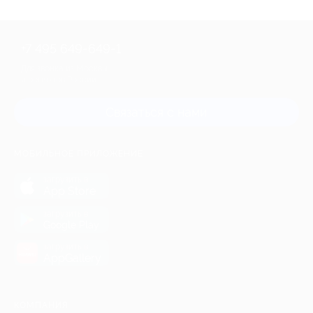
+7 495 649-649-1
Для звонка из Москвы
и регионов России
Связаться с нами
МОБИЛЬНОЕ ПРИЛОЖЕНИЕ
загрузить в
App Store
загрузить в
Google Play
загрузить в
AppGallery
КОМПАНИЯ