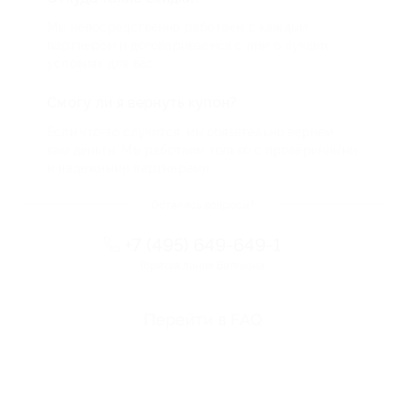
Мы непосредственно работаем с каждым
партнером и договариваемся с ним о лучших
условиях для вас
Смогу ли я вернуть купон?
Если что-то случится, мы обязательно вернем
вам деньги. Мы работаем только с проверенными
и надежными партнерами
Остались вопросы?
+7 (495) 649-649-1
Горячая линия Биглиона
Перейти в FAQ