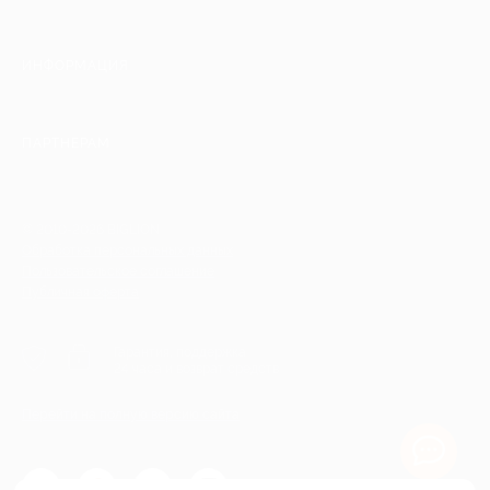
ИНФОРМАЦИЯ
ПАРТНЕРАМ
© 2010-2026 BIGLION
Обработка персональных данных
Пользовательское соглашение
Публичная оферта
Гарантия, поддержка
24 часа и возврат средств
Перейти на полную версию сайта