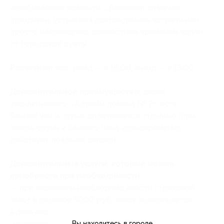
незабываемые моменты с близкими, отмечая
праздники, устраивая долгожданные встречи или
просто наслаждаясь совместным временем вдали
от городской суеты.
Расчетный час:
заезд — в 16:00, выезд — в 13:00.
Дополнительное преимущество:
около
эксклюзивного «Афрейм домика № 2» есть
банный чан и сауна, оплачивается отдельно (при
заказе сауны и банного чана единовременно
действует лояльная скидка).
Дополнительные услуги, которые можно
приобрести при необходимости:
— при заселении необходимо внести страховой
залог в размере 5000 руб., залог возвращается
в день выселения, после уборки дома
и
территории
;
Вы находитесь в городе