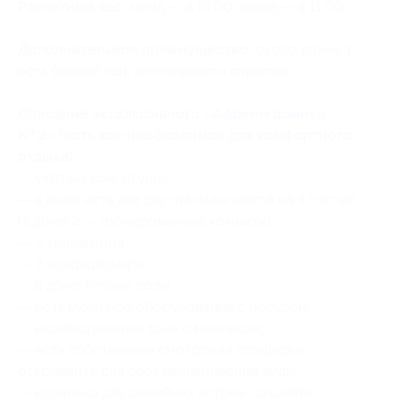
Расчетный час:
заезд — в 14:00, выезд — в 11:00.
Дополнительное преимущество:
около домика
есть банный чан, оплачивается отдельно.
Описание эксклюзивного «
Афрейм домика
№ 2
»​​​​​​ (есть все необходимое для комфортного
отдыха):
— уютный дом-студия;
— в доме есть два двуспальных места на 4 гостей
(в доме 2 — изолированные комнаты);
— 2 телевизора;
— 2 кондиционера;
— в доме теплые полы;
— есть кухонное оборудование с посудой;
— индивидуальная зона с мангалом;
— есть собственная смотровая площадка:
открывайте для себя великолепные виды;
— идеально для семейных встреч: создайте