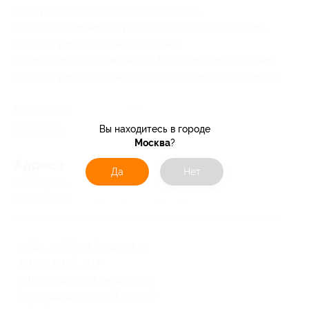
консультации у врача-специалиста
по оказываемым услугам и противопоказаниям.
Услуга предоставляется только
совершеннолетним лицам. Несовершеннолетним
услуга предоставляется с разрешения родителей.
Посмотреть группу «
ВКонтакте
».
Свернуть
Вы находитесь в городе
Москва
?
Адресa
Да
Нет
Все акции
Мастер Надежда Линькова
Юридическая информация о партнёре
г. Уфа, ул. Юрия Гагарина, д.
80, эт. 3, каб. 304
с 10:00 до 21:00 ежедневно
(по предварительной записи)