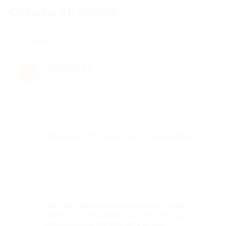
Отзывы об услуге
4
Полезные
Delete152 D.
★
★
★
★
★
D
7 месяцев назад
про Маникюр на выбор с покрытием ногтей гель-лаком от
мастера Надежды Линьковой (900 руб. вместо 2000 руб.)
Достоинства
Маникюр получился просто волшебный!
Недостатки
-
Комментарий
Мастер сделала всё аккуратно, сразу
видно профессионал своего дела Цвет
лака идеально подошёл к моему