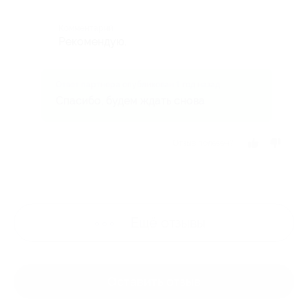
Комментарий
Рекомендую.
Ответ партнера опубликован 1 год назад
Спасибо, будем ждать снова
Отзыв полезен?
Ещё
отзывы
Оставить отзыв