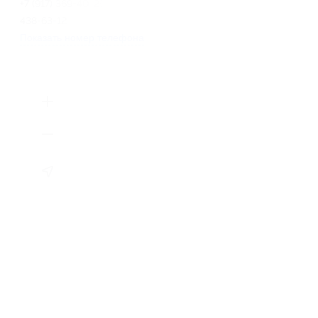
+7 (917) 369-40-25, +7 (917)
438-63-12
Показать номер телефона