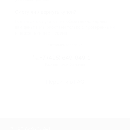
Смогу ли я вернуть купон?
Если что-то случится, мы обязательно вернем
вам деньги. Мы работаем только с проверенными
и надежными партнерами
Остались вопросы?
+7 (495) 649-649-1
Горячая линия Биглиона
Перейти в FAQ
+7 495 649-649-1