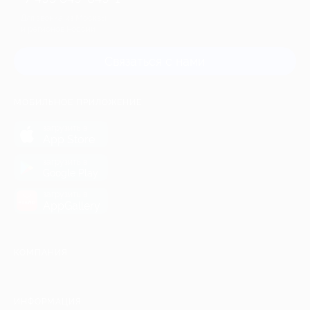
Для звонка из Москвы
и регионов России
Связаться с нами
МОБИЛЬНОЕ ПРИЛОЖЕНИЕ
загрузить в
App Store
загрузить в
Google Play
загрузить в
AppGallery
КОМПАНИЯ
ИНФОРМАЦИЯ