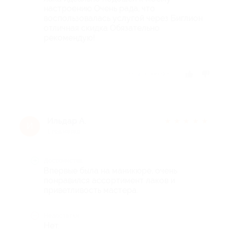
настроению Очень рада, что
воспользовалась услугой через Биглион
отличная скидка Обязательно
рекомендую!
Отзыв полезен?
Ильдар А.
★
★
★
★
★
И
1 год назад
Достоинства
Впервые была на маникюре, очень
понравился ассортимент лаков и
приветливость мастера.
Недостатки
Нет.