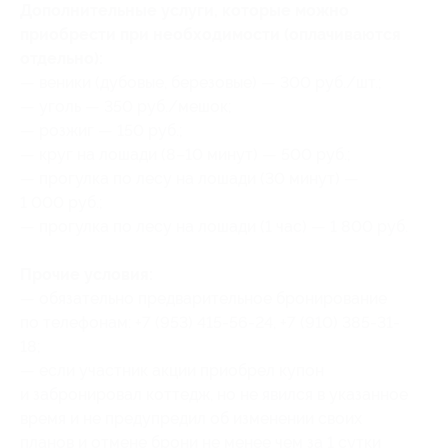
Дополнительные услуги, которые можно
приобрести при необходимости (оплачиваются
отдельно):
— веники (дубовые, березовые) — 300 руб./шт.;
— уголь — 350 руб./мешок;
— розжиг — 150 руб.;
— круг на лошади (8–10 минут) — 500 руб.;
— прогулка по лесу на лошади (30 минут) —
1 000 руб.;
— прогулка по лесу на лошади (1 час) — 1 800 руб.
Прочие условия:
— обязательно предварительное бронирование
по телефонам: +7 (953) 415-56-24, +7 (910) 385-31-
18;
— если участник акции приобрел купон
и забронировал коттедж, но не явился в указанное
время и не предупредил об изменении своих
планов и отмене брони не менее чем за 1 сутки