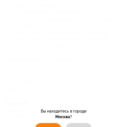
до заезда, то арендодатель, руководствуясь п.
16 Постановления Правительства РФ №
1853 от 18.11.2020, вправе удержать/истребовать
у участника акции плату за простой коттеджа
в размере стоимости одних суток проживания;
в случае отказа от получения услуги по купону
клиент за возвратом денежных средств,
уплаченных за купон, обязан обращаться
непосредственно к исполнителю.
Посмотреть
прайс
.
Посмотреть группу «
ВКонтакте
».
Свернуть
Адресa
Все акции
Аллюр
Вы находитесь в городе
Юридическая информация о партнёре
Москва
?