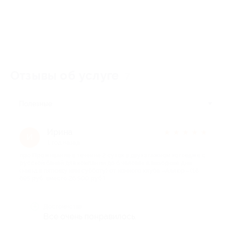
Отзывы об услуге
7
Полезные
Ирина
★
★
★
★
★
И
1 год назад
про Проживание в течение 2 суток в двухэтажном коттедже с
русской баней для компании до 6 человек в выходные дни
(заезд в пятницу или субботу) от конного клуба «Аллюр» (16
695 руб. вместо 26 500 руб.)
Достоинства
Все очень понравилось.