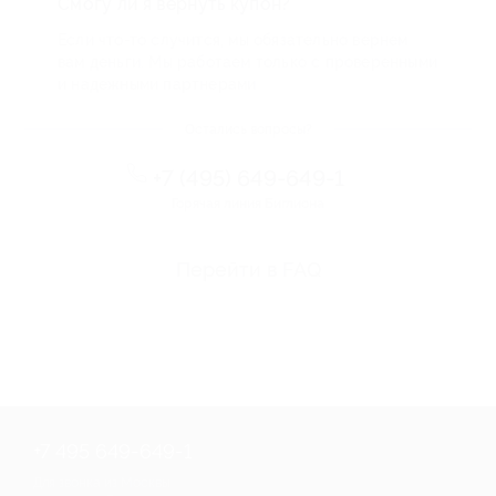
Смогу ли я вернуть купон?
Если что-то случится, мы обязательно вернем
вам деньги. Мы работаем только с проверенными
и надежными партнерами
Остались вопросы?
+7 (495) 649-649-1
Горячая линия Биглиона
Перейти в FAQ
+7 495 649-649-1
Для звонка из Москвы