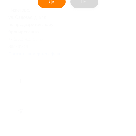
Да
Нет
Нижегородская обл., г. Бор,
ул. Садовая, д. 54д
по предварительному
бронированию
+7 (953) 415-56-24, +7 (910)
385-31-18
Показать номер телефона