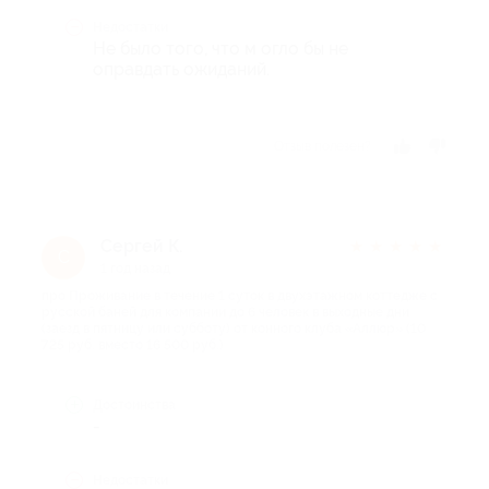
Недостатки
Не было того, что м огло бы не
оправдать ожиданий.
Отзыв полезен?
Сергей К.
★
★
★
★
★
С
1 год назад
про Проживание в течение 1 суток в двухэтажном коттедже с
русской баней для компании до 6 человек в выходные дни
(заезд в пятницу или субботу) от конного клуба «Аллюр» (10
725 руб. вместо 16 500 руб.)
Достоинства
-
Недостатки