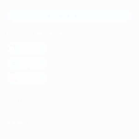
и регионов России
Связаться с нами
МОБИЛЬНОЕ ПРИЛОЖЕНИЕ
загрузить в
App Store
загрузить в
Google Play
загрузить в
AppGallery
КОМПАНИЯ
ИНФОРМАЦИЯ