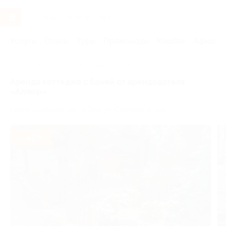
Услуги
Отели
Туры
Промокоды
Кэшбэк
Афиша 
Главная
Отели
Поволжье
Нижний Новгород
Аренда коттеджа с баней от арендодателя
«Аллюр»
Нижегородская обл., г. Бор, ул. Садовая, д. 54д
- 41%