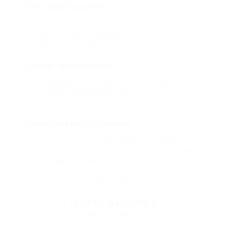
Что такое Биглион?
Biglion это про специальные акции, по условиям
которых вы можете приобрести купон со
скидкой от 50 до 90%
Откуда такие скидки?
Мы непосредственно работаем с каждым
партнером и договариваемся с ним о лучших
условиях для вас
Смогу ли я вернуть купон?
Если что-то случится, мы обязательно вернем
вам деньги. Мы работаем только с проверенными
и надежными партнерами
Остались вопросы?
+7 (495) 649-649-1
Горячая линия Биглиона