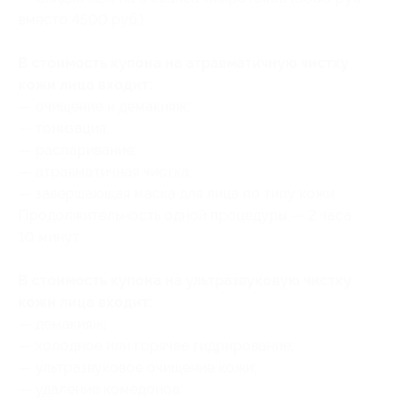
вместо 4500 руб.)
В стоимость купона на атравматичную чистку
кожи лица входит:
— очищение и демакияж;
— тонизация;
— распаривание;
— атравматичная чистка;
— завершающая маска для лица по типу кожи.
Продолжительность одной процедуры — 2 часа
10 минут.
В стоимость купона на ультразвуковую чистку
кожи лица входит:
— демакияж;
— холодное или горячее гидрирование;
— ультразвуковое очищение кожи;
— удаление комедонов;