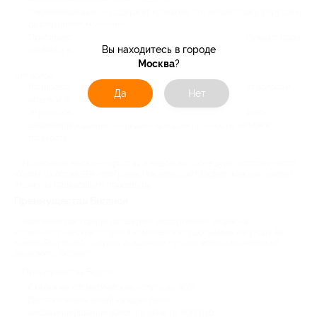
Омолаживающие — содержат коллаген, что делает кожу упругой и
разглаживает морщины;
Противовоспалительные — на основе голубой глины. Сужают поры,
Вы находитесь в городе
снимают воспаления и отбеливает кожу.
Москва
?
Для волос:
Глазирование — маска с керамидами, которые придают волосам
Да
Нет
объём и лёгкость;
Экранирование — питает волосы и восстанавливает блеск;
Биоламинирование — придаёт волосам плотность, объём и
гладкость.
Нанесение маски — простая и недолгая процедура, которая часто
входит в состав SPA-программ. Посетив сайт Biglion, каждый найдёт
акцию на подходящую процедуру.
Преимущества Биглион
Компания постоянно расширяет ассортимент акций на
косметологические услуги и комплексные программы по уходу за
кожей. Регулярно покупая скидочные купоны можно значительно
экономить бюджет.
Преимущества Biglion:
Скидка на косметические услуги до 90%;
Десятки новых акций каждый день;
Биоламинирование волос по цене от 900 руб.;