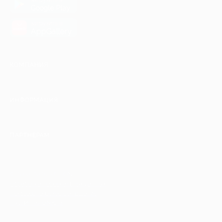
Google Play
загрузить в
AppGallery
КОМПАНИЯ
ИНФОРМАЦИЯ
ПАРТНЕРАМ
© 2010-2026 BIGLION
Обработка персональных данных
Пользовательское соглашение
Публичная оферта