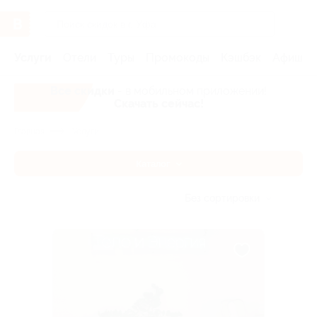
Услуги
Отели
Туры
Промокоды
Кэшбэк
Афиша 
Все скидки
- в мобильном приложении!
Скачать сейчас!
Главная
Услуги
Каталог
Без сортировки