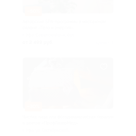
–50%
Авторские SPA-программы в массажном
салоне «Тело и энергия»
г. Уфа, Советский р-н, бул.
Хадии Давлетшиной, д. 9
от 2 499 руб.
Куплено 3
–30%
Чистка лица или фотодинамическая терапия
в центре «ПрофЛазерМед»
г. Уфа, ул. Октябрьской