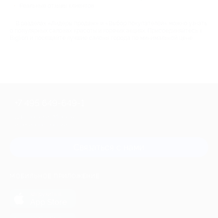
Реальные отзывы клиентов.
В разделах «Лидеры продаж» и «Выбор покупателей» можно узнать
о популярных салонах красоты и горячих акциях. Присоединяйтесь к
Biglion и посещайте лучшие салоны города по минимальной цене.
+7 495 649-649-1
Для звонка из Москвы
и регионов России
Связаться с нами
МОБИЛЬНОЕ ПРИЛОЖЕНИЕ
загрузить в
App Store
загрузить в