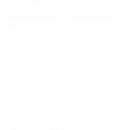
Революции, д. 27б
от 2 100 руб.
Нанесение маски — купоны на скидку в
Уфе от Biglion
Нанесение масок на лицо или волосы — недорогая и
распространённая процедура в салонах по уходу за кожей и
волосами. Маски насыщают кожу полезными микроэлементами и
восстанавливают упругость, делают волосы блестящими и сильными.
В салонах используют профессиональные маски для лица, имеющие
сложный состав. Предварительно косметолог проводит диагностику
состояния кожи, берёт пробы на аллергическую реакцию. Маски
подбираются в зависимости от типа и проблем кожи.
Виды масок
На странице находятся скидочные предложения салонов красоты
на услуги нанесения масок для лица и волос. Купоны Biglion
предоставляют скидку на следующие виды масок:
Для лица:
Увлажняющие — насыщают кожу влагой, а липофильные
компоненты удерживают её внутри;
Альгинатные — на основе бурых водорослей. Разглаживают мелкие
морщины, устраняют пятна после угрей и сужают поры;
Питательные — насыщают кожу питательными элементами:
минералами, витаминами, БАВ и т.д.;