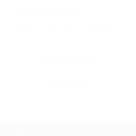
условиях для вас
Смогу ли я вернуть купон?
Если что-то случится, мы обязательно вернем
вам деньги. Мы работаем только с проверенными
и надежными партнерами
Остались вопросы?
+7 (495) 649-649-1
Горячая линия Биглиона
Перейти в FAQ