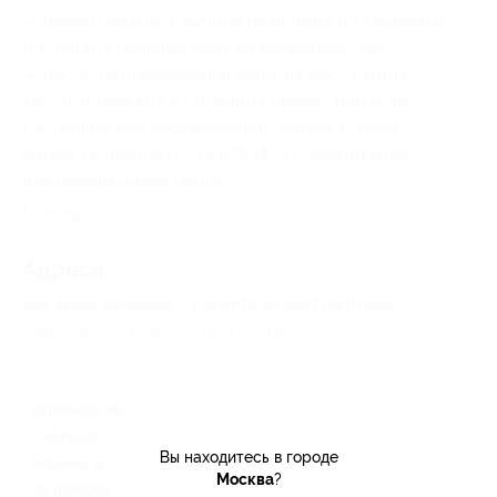
— перед покупкой купона позвонить по телефону
и уточнить наличие мест на выбранную дату;
— после подтверждения наличия мест купить
купон, позвонить и сообщить представителям
гостиницы
код бронирования,
номер купона,
номер телефона гостя и Ф. И. О., окончательно
подтвердив свою бронь.
Свернуть
Адресa
Все акции
Заречная
Перейти на сайт партнера
Юридическая информация о партнёре
Заречная
г. Нижний Новгород, пр-т
Вы находитесь в городе
Ленина, д. 36
Москва
?
по предварительному