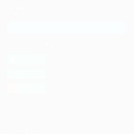
+7 495 649-649-1
Для звонка из Москвы
и регионов России
Связаться с нами
МОБИЛЬНОЕ ПРИЛОЖЕНИЕ
загрузить в
App Store
загрузить в
Google Play
загрузить в
AppGallery
КОМПАНИЯ
ИНФОРМАЦИЯ