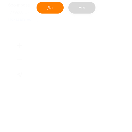
бронированию
Да
Нет
+7 (920) 077-49-40
Показать номер телефона