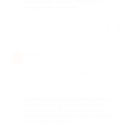
ресторанчик, Вкусно и точка, есть
продуктовые магазины.
Отзыв полезен?
Anna
★
★
★
★
★
A
3 года назад
про Проживание в течение 2 дней/1 ночи в номере категории
стандарт двухместный для одного или двоих в гостинице
«Заречная» (2800 руб. вместо 4000 руб.)
Достоинства
Администраторы доброжелательные, в
номере чисто, есть тв, холодильник,
кондиционер. Полотенца, шампунь,
мыло и гель для душа есть для каждого
гостя. Всё отлично!