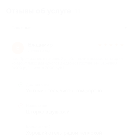
Отзывы об услуге
11
Полезные
Владимир
★
★
★
★
★
В
2 года назад
про Проживание в течение 2 дней/1 ночи в номере категории
комфорт плюс для одного или двоих в гостинице «Заречная»
(4900 руб. вместо 7000 руб.)
Достоинства
Уютный отель, чисто, комфортно.
Недостатки
Шторка в душевой.
Комментарий
Хороший отель, рядом неплохой