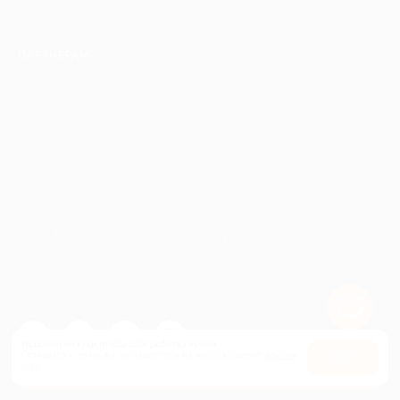
ПАРТНЕРАМ
© 2010-2026 BIGLION
Обработка персональных данных
Пользовательское соглашение
Публичная оферта
Гарантия, поддержка
24 часа и возврат средств
Перейти на полную версию сайта
Используем куки, чтобы сайт работал лучше.
Оставаясь с нами, вы соглашаетесь на использование
файлов
Оk
Купить от 4 200 руб.
куки.